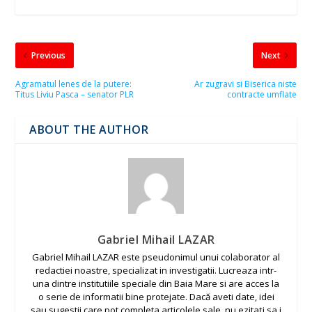
Previous
Next
Agramatul lenes de la putere:
Ar zugravi si Biserica niste
Titus Liviu Pasca – senator PLR
contracte umflate
ABOUT THE AUTHOR
Gabriel Mihail LAZAR
Gabriel Mihail LAZAR este pseudonimul unui colaborator al
redactiei noastre, specializat in investigatii. Lucreaza intr-
una dintre institutiile speciale din Baia Mare si are acces la
o serie de informatii bine protejate. Dacă aveti date, idei
sau sugestii care pot completa articolele sale, nu ezitați sa i