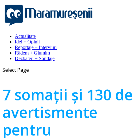
Actualitate
Idei + Opinii
Reportaje + Interviuri
Râdem + Glumim
Dezbateri + Sondaje
Select Page
7 somații și 130 de
avertismente
pentru