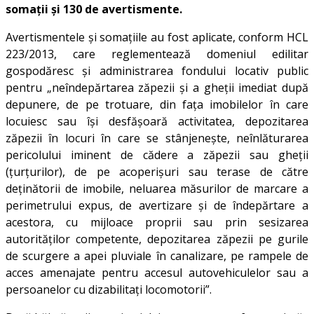
somații și 130 de avertismente.
Avertismentele şi somaţiile au fost aplicate, conform HCL
223/2013, care reglementează domeniul edilitar
gospodăresc şi administrarea fondului locativ public
pentru „neîndepărtarea zăpezii şi a gheţii imediat după
depunere, de pe trotuare, din faţa imobilelor în care
locuiesc sau îşi desfăşoară activitatea, depozitarea
zăpezii în locuri în care se stânjeneşte, neînlăturarea
pericolului iminent de cădere a zăpezii sau gheţii
(ţurţurilor), de pe acoperişuri sau terase de către
deţinătorii de imobile, neluarea măsurilor de marcare a
perimetrului expus, de avertizare şi de îndepărtare a
acestora, cu mijloace proprii sau prin sesizarea
autorităţilor competente, depozitarea zăpezii pe gurile
de scurgere a apei pluviale în canalizare, pe rampele de
acces amenajate pentru accesul autovehiculelor sau a
persoanelor cu dizabilitaţi locomotorii”.