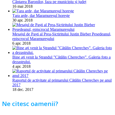
Cântarea Baronilor, faza pe municipiu și județ
16 mai 2018
Țara arde, dar Maramureșul horește
30 apr. 2018
Mesajul de Paști al Prea-Sictiritului Justin Bieber Pesedeanul,
episcrocul Maramureșului
6 apr. 2018
Bine ați venit la Ștrandul ”Cătălin Cherecheș”. Galeria foto a
dezastrului.
4 apr. 2018
Raportul de activitate al primarului Cătălin Cherecheș pe anul
2017
18 dec. 2017
Ne citesc oamenii?