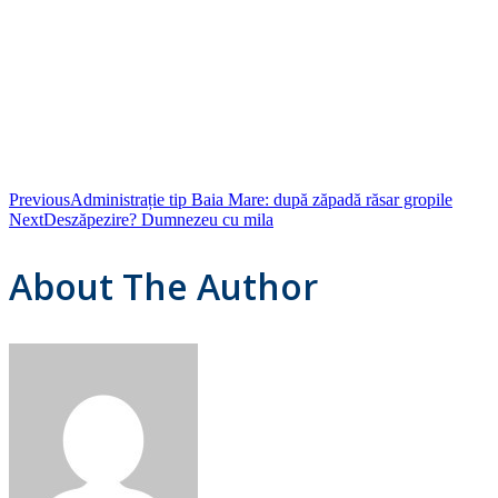
Previous
Administrație tip Baia Mare: după zăpadă răsar gropile
Next
Deszăpezire? Dumnezeu cu mila
About The Author