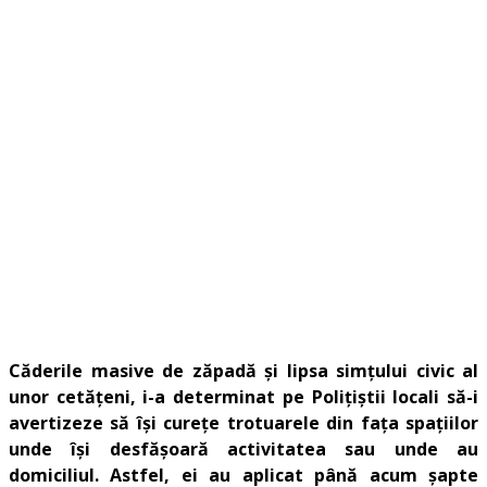
Căderile masive de zăpadă și lipsa simțului civic al
unor cetățeni, i-a determinat pe Poliţiştii locali să-i
avertizeze să îşi cureţe trotuarele din faţa spaţiilor
unde îşi desfăşoară activitatea sau unde au
domiciliul. Astfel, ei au aplicat până acum șapte