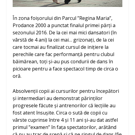
În zona foișorului din Parcul ”Regina Maria”,
Prodance 2000 a punctat finalul primei părți a
sezonului 2016. De la cei mai mici dansatori (în
vârstă de 4 ani) la cei mai… grizonați, de la cei
care tocmai au finalizat cursul de inițiere la
perechile care fac performanță pentru clubul
băimărean, toți și-au pus condurii de dans în
picioare pentru a face spectacol timp de circa o
oră.
Absolvenții copii ai cursurilor pentru începători
și intermediari au demonstrat părinților
progresele făcute și antrenorilor că lecțiile au
fost atent însușite. Circa o sută de copii cu
vârste cuprinse între 4 și 11 ani și-au dat astfel
primul ”examen” în fața spectatorilor, arătând
că nu au trac de scenă și că pe ringul de dans (fie