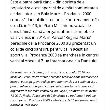
Este a patra oară când – din dorința de a
populariza acest sport și de a mări comunitatea
de dansatori din Baia Mare – Prodance 2000
coboară dansul din studioul de antrenamente în
stradă: în 2013, în Piața Millenium, școala de
dans băimăreană a organizat un flashmob de
vals vienez; în 2014, în Parcul ”Regina Maria”,
perechile de la Prodance 2000 au prezentat un
colaj de cinci dansuri, pentru ca în acest an
sportivi ai Prodance 2000 să marcheze în centrul
vechi al orașului Ziua Internațională a Dansului.
Cu evenimentul de vineri, prima parte a sezonului 2016 s-a
încheiat. Pentru unele dintre perechile școlii de dans băimărene a
început vacanța, pentru altele antrenamentele vor continua și pe
parcursul verii, date fiind competițiile importante în care vor fi
angrenate la toamnă. Pentru că, nu-i așa?!, palmaresul de peste
1.300 de finale, dintre care 680 finalizate cu podiumuri, trebuie
sporit pentru Prodance 2000, clubul care de 16 ani promovează
dansul în Baia Mare.