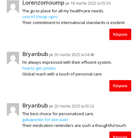
Lorenzomoump
pe 18 martie 2025 la 05:54
The go-to place for all my healthcare needs.
cost of cheap cipro
Their commitment to international standards is evident.
Răspuns
Bryanbub
pe 20 martie 2025 la 04:48
I’m always impressed with their efficient system.
how to get cytotec
Global reach with a touch of personal care.
Răspuns
Bryanbub
pe 20 martie 2025 la 09:22
The best choice for personalized care.
gabapentin for skin pain
Their medication reminders are such a thoughtful touch.
Răspuns