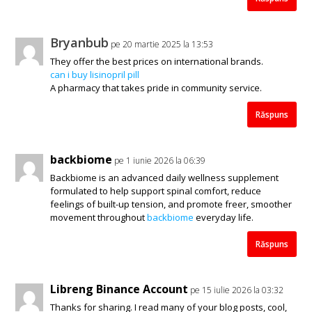
Bryanbub
pe 20 martie 2025 la 13:53
They offer the best prices on international brands.
can i buy lisinopril pill
A pharmacy that takes pride in community service.
Răspuns
backbiome
pe 1 iunie 2026 la 06:39
Backbiome is an advanced daily wellness supplement
formulated to help support spinal comfort, reduce
feelings of built-up tension, and promote freer, smoother
movement throughout
backbiome
everyday life.
Răspuns
Libreng Binance Account
pe 15 iulie 2026 la 03:32
Thanks for sharing. I read many of your blog posts, cool,