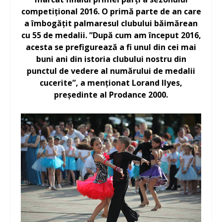
competițional 2016. O primă parte de an care
a îmbogățit palmaresul clubului băimărean
cu 55 de medalii. ”După cum am început 2016,
acesta se prefigurează a fi unul din cei mai
buni ani din istoria clubului nostru din
punctul de vedere al numărului de medalii
cucerite”, a menționat Lorand Ilyes,
președinte al Prodance 2000.