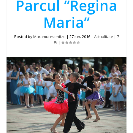
Parcul ”Regina
Maria”
Posted by
Maramuresenii.ro
|
27 iun. 2016
|
Actualitate
|
7
|