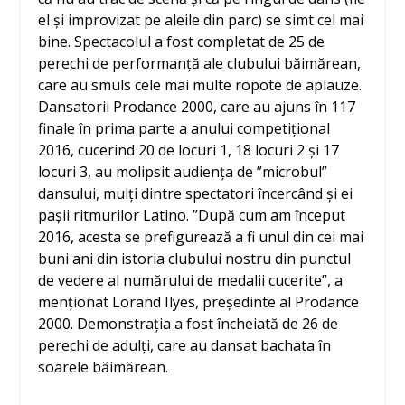
el și improvizat pe aleile din parc) se simt cel mai
bine. Spectacolul a fost completat de 25 de
perechi de performanță ale clubului băimărean,
care au smuls cele mai multe ropote de aplauze.
Dansatorii Prodance 2000, care au ajuns în 117
finale în prima parte a anului competițional
2016, cucerind 20 de locuri 1, 18 locuri 2 și 17
locuri 3, au molipsit audiența de ”microbul”
dansului, mulți dintre spectatori încercând și ei
pașii ritmurilor Latino. ”După cum am început
2016, acesta se prefigurează a fi unul din cei mai
buni ani din istoria clubului nostru din punctul
de vedere al numărului de medalii cucerite”, a
menționat Lorand Ilyes, președinte al Prodance
2000. Demonstrația a fost încheiată de 26 de
perechi de adulți, care au dansat bachata în
soarele băimărean.