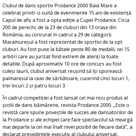
Clubul de dans sportiv Prodance 2000 Baia Mare a
celebrat printr-o suită de evenimente 15 ani de existenţă.
Capul de afiş a fost a opta ediţie a Cupei Prodance. Circa
200 de perechi, de la 23 de cluburi din 13 oraşe din
România, au concurat în cadrul a 29 de categorii.
Maramureşul a fost reprezentat de sportivi de la opt
cluburi. Au fost puse la bătaie peste 80 de medalii, cei 15
arbitri care au jurizat fiind extrem de atenţi la toate
detaliile. După aproximativ 10 ore de concurs au fost
culeşi laurii, clubul aniversat reuşind să îşi sporească
palmaresul la ceas de sărbătoare, cucerind cinci locuri 1,
trei locuri 2 şi patru locuri 3.
În cadrul competiţiei a fost lansat cel mai nou produs al
şcolii de dans băimărene, revista Prodance 2000. „Este o
revistă care spune poveştile de succes ale dansatorilor de
la Prodance şi ale echipei care face spectacolul să meargă
mai departe la cel mai înalt nivel posibil de fiecare dată”, a
declarat preşedintele executiv al clubului aniversat,