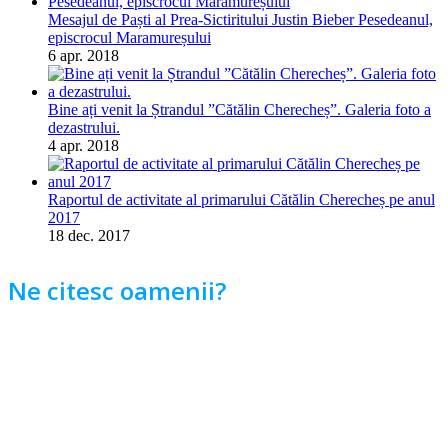
Mesajul de Paști al Prea-Sictiritului Justin Bieber Pesedeanul,
episcrocul Maramureșului
6 apr. 2018
Bine ați venit la Ștrandul ”Cătălin Cherecheș”. Galeria foto a
dezastrului.
4 apr. 2018
Raportul de activitate al primarului Cătălin Cherecheș pe anul
2017
18 dec. 2017
Ne citesc oamenii?