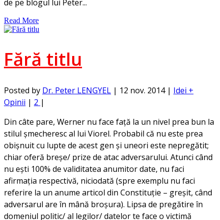
de pe blogul lui Peter...
Read More
Fără titlu
Posted by
Dr. Peter LENGYEL
|
12 nov. 2014
|
Idei +
Opinii
|
2
|
Din câte pare, Werner nu face față la un nivel prea bun la
stilul șmecheresc al lui Viorel. Probabil că nu este prea
obișnuit cu lupte de acest gen și uneori este nepregătit;
chiar oferă breșe/ prize de atac adversarului. Atunci când
nu ești 100% de validitatea anumitor date, nu faci
afirmația respectivă, niciodată (spre exemplu nu faci
referire la un anume articol din Constituție – greșit, când
adversarul are în mână broșura). Lipsa de pregătire în
domeniul politic/ al legilor/ datelor te face o victimă