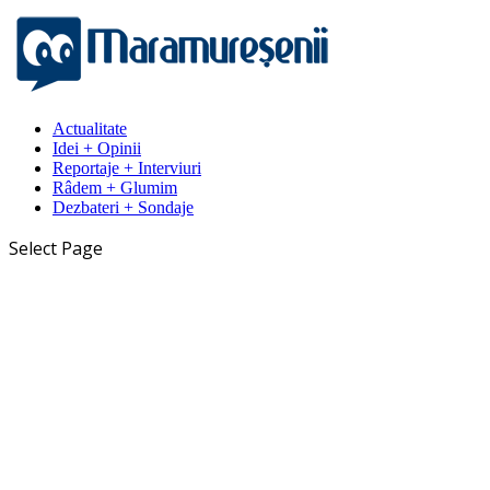
Actualitate
Idei + Opinii
Reportaje + Interviuri
Râdem + Glumim
Dezbateri + Sondaje
Select Page