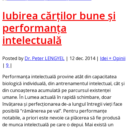
Iubirea cărţilor bune şi
performanţa
intelectuală
Posted by
Dr. Peter LENGYEL
|
12 dec. 2014
|
Idei + Opinii
|
9
|
Performanţa intelectuală provine atât din capacitatea
biologică individuală, din antrenamentul intelectual, cât şi
din cunoaşterea acumulată pe parcursul existenţei
umane. În Lumea actuală în rapidă schimbare, doar
învăţarea şi perfecţionarea de-a lungul întregii vieţi face
posibilă “rămânerea pe val”. Pentru performanţe
notabile, a priori este nevoie ca plăcerea să fie produsă
de munca intelectuală pe care o depui. Mai există un