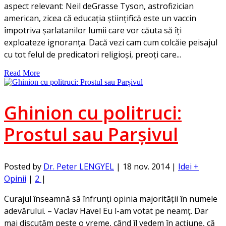
aspect relevant: Neil deGrasse Tyson, astrofizician
american, zicea că educația științifică este un vaccin
împotriva șarlatanilor lumii care vor căuta să îți
exploateze ignoranța. Dacă vezi cam cum colcăie peisajul
cu tot felul de predicatori religioși, preoți care...
Read More
Ghinion cu politruci:
Prostul sau Parșivul
Posted by
Dr. Peter LENGYEL
|
18 nov. 2014
|
Idei +
Opinii
|
2
|
Curajul înseamnă să înfrunți opinia majorității în numele
adevărului. – Vaclav Havel Eu l-am votat pe neamț. Dar
mai discutăm peste o vreme, când îl vedem în acțiune, că