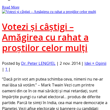
Read More
Votezi și câștigi –
Amăgirea cu rahat a
proștilor celor mulți
Posted by
Dr. Peter LENGYEL
|
2 nov. 2014
|
Idei + Opinii
|
1
|
“Dacă prin vot am putea schimba ceva, nimeni nu ne-ar
mai lăsa să votăm.” – Mark Twain Vezi cum printre
oameni din ce în ce mai sărăciți și mai retardați, sunt
împărțite pungi cu rahat electoral… produs de diferite
partide. Parcă te simți în India, cea mai mare democrație a
Planetei. Vezi afișe electorale și bannere cu candidați