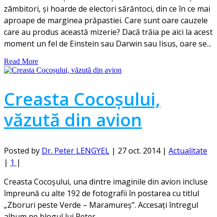
zâmbitori, și hoarde de electori sărăntoci, din ce în ce mai
aproape de marginea prăpastiei. Care sunt oare cauzele
care au produs această mizerie? Dacă trăia pe aici la acest
moment un fel de Einstein sau Darwin sau Iisus, oare se...
Read More
Creasta Cocoșului,
văzută din avion
Posted by
Dr. Peter LENGYEL
|
27 oct. 2014
|
Actualitate
|
1
|
Creasta Cocoșului, una dintre imaginile din avion incluse
împreună cu alte 192 de fotografii în postarea cu titlul
„Zboruri peste Verde – Maramureș”. Accesați întregul
album pe blogul lui Peter...