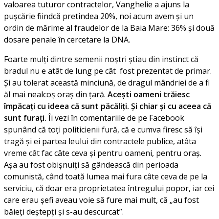
valoarea tuturor contractelor, Vanghelie a ajuns la
pușcărie fiindcă pretindea 20%, noi acum avem și un
ordin de mărime al fraudelor de la Baia Mare: 36% și două
dosare penale în cercetare la DNA.
Foarte mulți dintre semenii noștri știau din instinct că
bradul nu e atât de lung pe cât fost prezentat de primar.
Și au tolerat această minciună, de dragul mândriei de a fi
ăl mai nealcoș oraș din țară.
Acești oameni trăiesc
împăcați cu ideea că sunt păcăliți. Și chiar și cu aceea că
sunt furați.
Îi vezi în comentariile de pe Facebook
spunând că toți politicienii fură, că e cumva firesc să își
tragă și ei partea leului din contractele publice, atâta
vreme cât fac câte ceva și pentru oameni, pentru oraș.
Așa au fost obișnuiți să gândească din perioada
comunistă, când toată lumea mai fura câte ceva de pe la
serviciu, că doar era proprietatea întregului popor, iar cei
care erau șefi aveau voie să fure mai mult, că „au fost
băieți deștepți și s-au descurcat”.