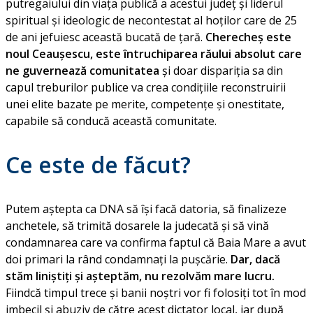
putregaiului din viața publică a acestui județ și liderul
spiritual și ideologic de necontestat al hoților care de 25
de ani jefuiesc această bucată de țară.
Cherecheș este
noul Ceaușescu, este întruchiparea răului absolut care
ne guvernează comunitatea
și doar dispariția sa din
capul treburilor publice va crea condițiile reconstruirii
unei elite bazate pe merite, competențe și onestitate,
capabile să conducă această comunitate.
Ce este de făcut?
Putem aștepta ca DNA să își facă datoria, să finalizeze
anchetele, să trimită dosarele la judecată și să vină
condamnarea care va confirma faptul că Baia Mare a avut
doi primari la rând condamnați la pușcărie.
Dar, dacă
stăm liniștiți și așteptăm, nu rezolvăm mare lucru.
Fiindcă timpul trece și banii noștri vor fi folosiți tot în mod
imbecil și abuziv de către acest dictator local, iar după