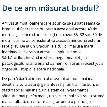
De ce am măsurat bradul?
Am văzut mulți oameni care spun că și-au dat seama că
bradul lui Cherecheș nu putea avea anul acesta 40 de
metri, așa cum nici anii trecuți nu a avut 35, 32 sau 30 de
metri, dar nu au considerat că această minciună este un
fapt grav. De la un Crăciun la altul, primarul a mărit
înălțimea declarată a acestui simplu simbol al
Sărbătorilor, intrând în sfera megalomaniei și a
patologicului și antrenând oamenii din oraș în acest joc al
orgoliului stupid la scară națională.
De parcă dacă ai în centrul orașului un pom mai înalt
decât al altora asta îți garantează și un trai mai bun, un
statut social mai înalt, un sistem de învățământ și
sănătate mai performant, un cartier mai civilizat, o stradă
mai asfaltată, un viitor mai sigur pentru prunci și o