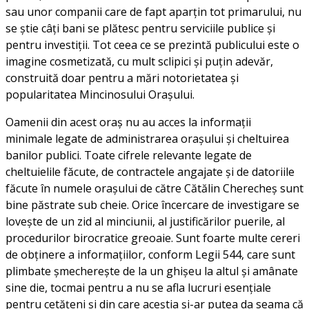
sau unor companii care de fapt aparțin tot primarului, nu
se știe câți bani se plătesc pentru serviciile publice și
pentru investiții. Tot ceea ce se prezintă publicului este o
imagine cosmetizată, cu mult sclipici și puțin adevăr,
construită doar pentru a mări notorietatea și
popularitatea Mincinosului Orașului.
Oamenii din acest oraș nu au acces la informații
minimale legate de administrarea orașului și cheltuirea
banilor publici. Toate cifrele relevante legate de
cheltuielile făcute, de contractele angajate și de datoriile
făcute în numele orașului de către Cătălin Cherecheș sunt
bine păstrate sub cheie. Orice încercare de investigare se
lovește de un zid al minciunii, al justificărilor puerile, al
procedurilor birocratice greoaie. Sunt foarte multe cereri
de obținere a informațiilor, conform Legii 544, care sunt
plimbate șmecherește de la un ghișeu la altul și amânate
sine die, tocmai pentru a nu se afla lucruri esențiale
pentru cetățeni și din care aceștia și-ar putea da seama că