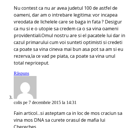
Nu contest ca nu ar avea judetul 100 de astfel de
oameni, dar am o intrebare legitima: vor incapea
vreodata de lichelele care se baga in fata ? Desigur
ca nu si e o utopie sa credem ca o sa vina oameni
providentiali.Omul nostru are si el pacatele lui dar in
cazul primarului cum voi sunteti optimisti si credeti
ca poate sa vina cineva mai bun asa pot sa am si eu
rezerva,la ce vad pe piata, ca poate sa vina unul
total nepriceput.
Răspuns
colis
pe 7 decembrie 2015 la 14:31
Fain articol…si asteptam ca in loc de mos craciun sa
vina mos DNA sa curete orasul de mafia lui
Chereches