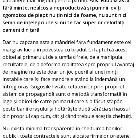
bătrânețe mai liniștită pentru părinți.
Fals. Fudulia asta
fără minte, nealcoșia neproductivă și pumnii loviți
zgomotos de piept nu țin nici de foame, nu sunt nici
semn de înțelepciune și nu te fac superior celorlalți
oameni din țară.
Dar nu capcana asta a mândriei fără fundament este cel
mai grav lucru în povestea cu bradul. Ci faptul că acest
obicei al primarului de a umfla cifrele, de a manipula
rezultatele, de a deforma realitatea spre propriul avantaj
de imagine nu este doar un joc pueril al unei minți
instabile care își face mendrele având la îndemână un
întreg oraș. Gogoșile livrate cetățenilor prin propriul
sistem de propagandă sunt o metodă transformată în
lege și obicei de către primarul care s-a făcut stăpân
peste banii orașului și hotărăște după sărăcia și haosul
din propriul cap cum, cât și când trebuie aceștia cheltuiți.
Nu există minimă transparență în cheltuirea banilor
publici, toate contractele sunt alocate firmelor prietene