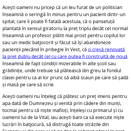
Acești oameni nu pricep că un leu furat de un politician
înseamnă o seringă în minus pentru un pacient dintr-un
spital, care îi poate fi fatală acestuia, că o panseluță
plantată în sensul giratoriu la preț triplu decât cel normal
înseamnă un profesor plătit mai prost pentru copilul lor
sau un medic batjocorit și făcut să își abandoneze
pacienții plecând în pribegie în Vest, că
o creșă renovată
la preț dublu decât cel cu care putea fi construită de nouă
înseamnă de fapt condiții mizerabile în alte școli sau
grădinițe, unde trebuie să plătească din greu la fondul
clasei pentru ca al lor prunc să aibă scaun pe care să șadă
și masă pe care să scrie.
Acești oameni nu înțeleg că plătesc un preț imens pentru
apa dată de Dumnezeu și venită prin cădere din munți,
tocmai pentru că niște mafioți, înțeleși cu primarul și cu
oamenii lui de la Vital, iau acești bani ca să execute niște
lucrări în batjocură, să distrugă toate străzile din