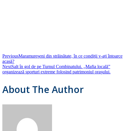
Previous
Maramureșeni din străinătate, în ce condiții v-ați întoarce
acasă?
Next
Salt în gol de pe Turnul Combinatului. „Mafia locală”
organizează sporturi extreme folosind patrimoniul orașului.
About The Author