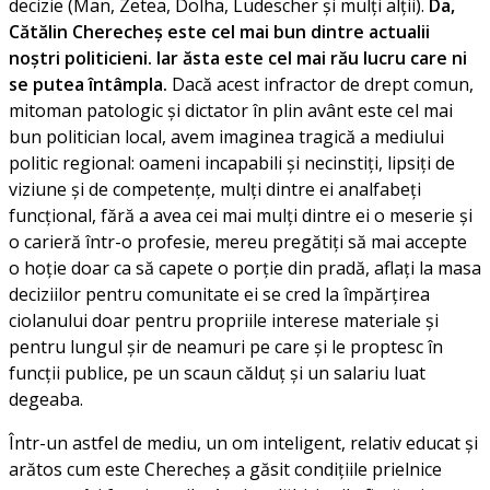
decizie (Man, Zetea, Dolha, Ludescher și mulți alții).
Da,
Cătălin Cherecheș este cel mai bun dintre actualii
noștri politicieni. Iar ăsta este cel mai rău lucru care ni
se putea întâmpla.
Dacă acest infractor de drept comun,
mitoman patologic și dictator în plin avânt este cel mai
bun politician local, avem imaginea tragică a mediului
politic regional: oameni incapabili și necinstiți, lipsiți de
viziune și de competențe, mulți dintre ei analfabeți
funcțional, fără a avea cei mai mulți dintre ei o meserie și
o carieră într-o profesie, mereu pregătiți să mai accepte
o hoție doar ca să capete o porție din pradă, aflați la masa
deciziilor pentru comunitate ei se cred la împărțirea
ciolanului doar pentru propriile interese materiale și
pentru lungul șir de neamuri pe care și le proptesc în
funcții publice, pe un scaun călduț și un salariu luat
degeaba.
Într-un astfel de mediu, un om inteligent, relativ educat și
arătos cum este Cherecheș a găsit condițiile prielnice