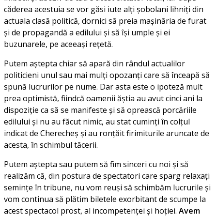
căderea acestuia se vor găsi iute alți șobolani lihniți din
actuala clasă politică, dornici să preia mașinăria de furat
și de propagandă a edilului și să își umple și ei
buzunarele, pe aceeași rețetă.
Putem aștepta chiar să apară din rândul actualilor
politicieni unul sau mai mulți opozanți care să înceapă să
spună lucrurilor pe nume. Dar asta este o ipoteză mult
prea optimistă, fiindcă oamenii ăștia au avut cinci ani la
dispoziție ca să se manifeste și să oprească porcăriile
edilului și nu au făcut nimic, au stat cuminți în colțul
indicat de Cherecheș și au ronțăit firimiturile aruncate de
acesta, în schimbul tăcerii.
Putem aștepta sau putem să fim sinceri cu noi și să
realizăm că, din postura de spectatori care sparg relaxați
semințe în tribune, nu vom reuși să schimbăm lucrurile și
vom continua să plătim biletele exorbitant de scumpe la
acest spectacol prost, al incompetenței și hoției.
Avem