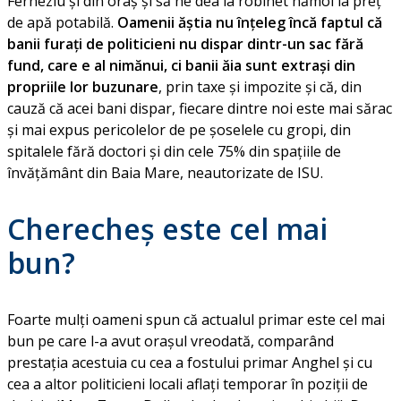
Ferneziu și din oraș și să ne dea la robinet nămol la preț
de apă potabilă.
Oamenii ăștia nu înțeleg încă faptul că
banii furați de politicieni nu dispar dintr-un sac fără
fund, care e al nimănui, ci banii ăia sunt extrași din
propriile lor buzunare
, prin taxe și impozite și că, din
cauză că acei bani dispar, fiecare dintre noi este mai sărac
și mai expus pericolelor de pe șoselele cu gropi, din
spitalele fără doctori și din cele 75% din spațiile de
învățământ din Baia Mare, neautorizate de ISU.
Cherecheș este cel mai
bun?
Foarte mulți oameni spun că actualul primar este cel mai
bun pe care l-a avut orașul vreodată, comparând
prestația acestuia cu cea a fostului primar Anghel și cu
cea a altor politicieni locali aflați temporar în poziții de