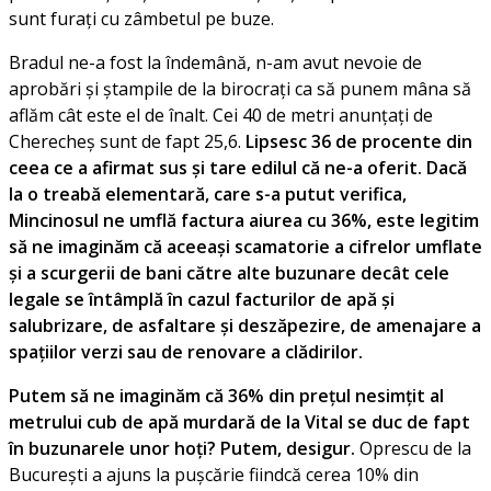
sunt furați cu zâmbetul pe buze.
Bradul ne-a fost la îndemână, n-am avut nevoie de
aprobări și ștampile de la birocrați ca să punem mâna să
aflăm cât este el de înalt. Cei 40 de metri anunțați de
Cherecheș sunt de fapt 25,6.
Lipsesc 36 de procente din
ceea ce a afirmat sus și tare edilul că ne-a oferit. Dacă
la o treabă elementară, care s-a putut verifica,
Mincinosul ne umflă factura aiurea cu 36%, este legitim
să ne imaginăm că aceeași scamatorie a cifrelor umflate
și a scurgerii de bani către alte buzunare decât cele
legale se întâmplă în cazul facturilor de apă și
salubrizare, de asfaltare și deszăpezire, de amenajare a
spațiilor verzi sau de renovare a clădirilor.
Putem să ne imaginăm că 36% din prețul nesimțit al
metrului cub de apă murdară de la Vital se duc de fapt
în buzunarele unor hoți? Putem, desigur.
Oprescu de la
București a ajuns la pușcărie fiindcă cerea 10% din