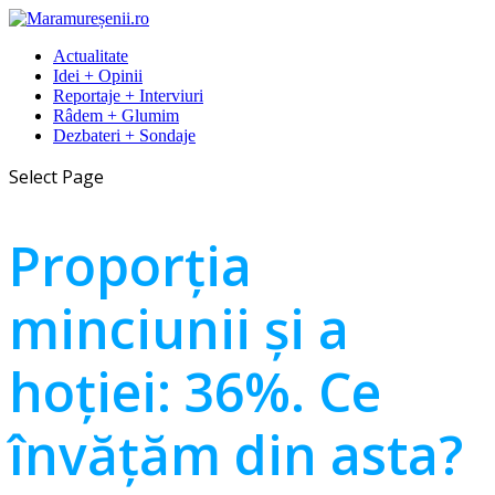
Actualitate
Idei + Opinii
Reportaje + Interviuri
Râdem + Glumim
Dezbateri + Sondaje
Select Page
Proporția
minciunii și a
hoției: 36%. Ce
învățăm din asta?