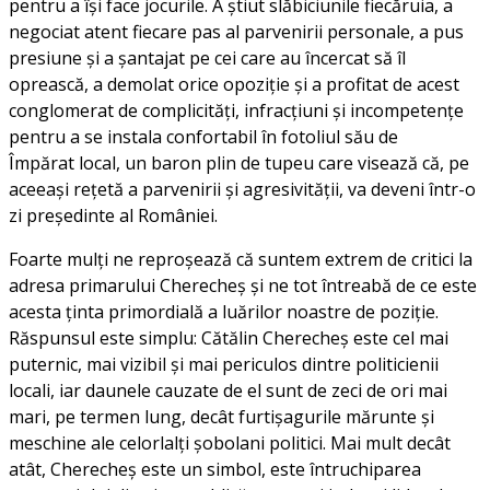
pentru a își face jocurile. A știut slăbiciunile fiecăruia, a
negociat atent fiecare pas al parvenirii personale, a pus
presiune și a șantajat pe cei care au încercat să îl
oprească, a demolat orice opoziție și a profitat de acest
conglomerat de complicități, infracțiuni și incompetențe
pentru a se instala confortabil în fotoliul său de
Împărat local, un baron plin de tupeu care visează că, pe
aceeași rețetă a parvenirii și agresivității, va deveni într-o
zi președinte al României.
Foarte mulți ne reproșează că suntem extrem de critici la
adresa primarului Cherecheș și ne tot întreabă de ce este
acesta ținta primordială a luărilor noastre de poziție.
Răspunsul este simplu: Cătălin Cherecheș este cel mai
puternic, mai vizibil și mai periculos dintre politicienii
locali, iar daunele cauzate de el sunt de zeci de ori mai
mari, pe termen lung, decât furtișagurile mărunte și
meschine ale celorlalți șobolani politici. Mai mult decât
atât, Cherecheș este un simbol, este întruchiparea