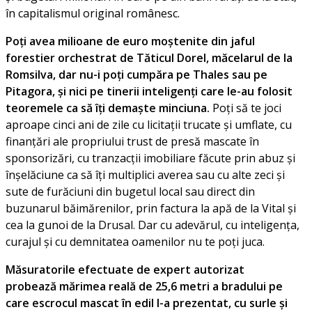
în capitalismul original românesc.
Poți avea milioane de euro moștenite din jaful
forestier orchestrat de Tăticul Dorel, măcelarul de la
Romsilva, dar nu-i poți cumpăra pe Thales sau pe
Pitagora, și nici pe tinerii inteligenți care le-au folosit
teoremele ca să îți demaște minciuna.
Poți să te joci
aproape cinci ani de zile cu licitații trucate și umflate, cu
finanțări ale propriului trust de presă mascate în
sponsorizări, cu tranzacții imobiliare făcute prin abuz și
înșelăciune ca să îți multiplici averea sau cu alte zeci și
sute de furăciuni din bugetul local sau direct din
buzunarul băimărenilor, prin factura la apă de la Vital și
cea la gunoi de la Drusal. Dar cu adevărul, cu inteligența,
curajul și cu demnitatea oamenilor nu te poți juca.
Măsuratorile efectuate de expert autorizat
probează mărimea reală de 25,6 metri a bradului pe
care escrocul mascat în edil l-a prezentat, cu surle și