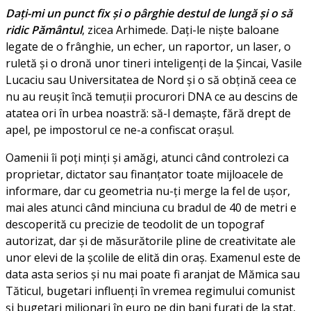
Dați-mi un punct fix și o pârghie destul de lungă și o să
ridic Pământul
, zicea Arhimede. Dați-le niște baloane
legate de o frânghie, un echer, un raportor, un laser, o
ruletă și o dronă unor tineri inteligenți de la Șincai, Vasile
Lucaciu sau Universitatea de Nord și o să obțină ceea ce
nu au reușit încă temuții procurori DNA ce au descins de
atatea ori în urbea noastră: să-l demaște, fără drept de
apel, pe impostorul ce ne-a confiscat orașul.
Oamenii îi poți minți și amăgi, atunci când controlezi ca
proprietar, dictator sau finanțator toate mijloacele de
informare, dar cu geometria nu-ți merge la fel de ușor,
mai ales atunci când minciuna cu bradul de 40 de metri e
descoperită cu precizie de teodolit de un topograf
autorizat, dar și de măsurătorile pline de creativitate ale
unor elevi de la școlile de elită din oraș. Examenul este de
data asta serios și nu mai poate fi aranjat de Mămica sau
Tăticul, bugetari influenți în vremea regimului comunist
și bugetari milionari în euro pe din bani furați de la stat,