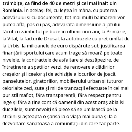
trâmbițe, ca fiind de 40 de metri și cel mai înalt din
România.
În același fel, cu legea în mână, cu puterea
adevărului și cu documente, tot mai mulți băimareni vor
putea afla, pas cu pas, adevărata dimensiune a jafului
făcut cu zâmbetul pe buze în ultimii cinci ani, la Primărie,
la Vital, la facturile Drusal, la autobuzele cu preț umflat de
la Urbis, la milioanele de euro dispărute sub justificarea
finanțării sportului care acum trage să moară pe toate
nivelele, la contractele de asfaltare și deszăpezire, de
întreținere a spațiilor verzi, de renovare a clădirilor
creșelor și liceelor și de achiziție a locurilor de joacă,
panseluțelor, giratoriilor, mobilierului urban și tuturor
celorlalte zeci, sute și mii de tranzacții efectuate în cel mai
pur stil mafiot, fără transparență, fără respect pentru
lege și fără a ține cont că oamenii din acest oraș abia își
duc zilele, sunt nevoiți să plece să se umilească pe la
străini și așteaptă o șansă la o viață mai bună și la o
dezvoltare sănătoasă a comunității din care fac parte.