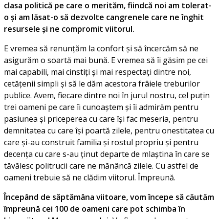
clasa politică pe care o merităm, fiindcă noi am tolerat-
o și am lăsat-o să dezvolte cangrenele care ne înghit
resursele și ne compromit viitorul.
E vremea să renunțăm la confort și să încercăm să ne
asigurăm o soartă mai bună. E vremea să îi găsim pe cei
mai capabili, mai cinstiți și mai respectați dintre noi,
cetățenii simpli și să le dăm acestora frâiele treburilor
publice. Avem, fiecare dintre noi în jurul nostru, cel puțin
trei oameni pe care îi cunoaștem și îi admirăm pentru
pasiunea și priceperea cu care își fac meseria, pentru
demnitatea cu care își poartă zilele, pentru onestitatea cu
care și-au construit familia și rostul propriu și pentru
decența cu care s-au ținut departe de mlaștina în care se
tăvălesc politrucii care ne mănâncă zilele. Cu astfel de
oameni trebuie să ne clădim viitorul. Împreună.
Începând de săptămâna viitoare, vom începe să căutăm
împreună cei 100 de oameni care pot schimba în