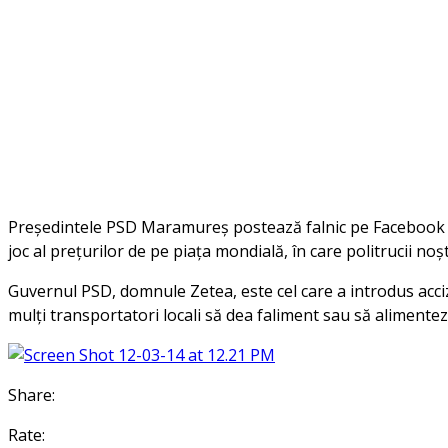
Președintele PSD Maramureș postează falnic pe Facebook o ș
joc al prețurilor de pe piața mondială, în care politrucii noș
Guvernul PSD, domnule Zetea, este cel care a introdus acciz
mulți transportatori locali să dea faliment sau să alimentez
Share:
Rate: