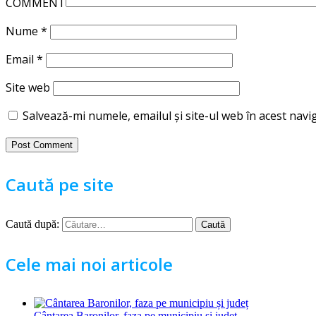
COMMENT
Nume
*
Email
*
Site web
Salvează-mi numele, emailul și site-ul web în acest nav
Caută pe site
Caută după:
Cele mai noi articole
Cântarea Baronilor, faza pe municipiu și județ