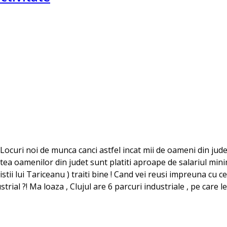
Locuri noi de munca canci astfel incat mii de oameni din judet
tatea oamenilor din judet sunt platiti aproape de salariul mi
ii lui Tariceanu ) traiti bine ! Cand vei reusi impreuna cu ce
ial ?! Ma loaza , Clujul are 6 parcuri industriale , pe care le