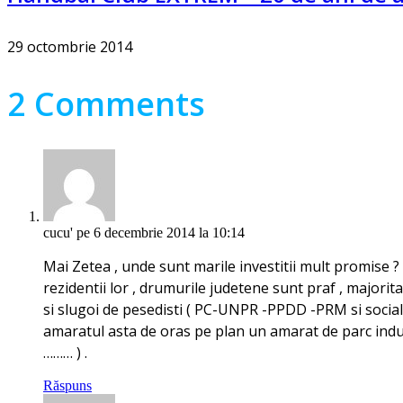
29 octombrie 2014
2 Comments
cucu'
pe 6 decembrie 2014 la 10:14
Mai Zetea , unde sunt marile investitii mult promise ? 
rezidentii lor , drumurile judetene sunt praf , majori
si slugoi de pesedisti ( PC-UNPR -PPDD -PRM si socialist
amaratul asta de oras pe plan un amarat de parc industr
……… ) .
Răspuns