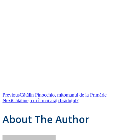
Previous
Cătălin Pinocchio, mitomanul de la Primărie
Next
Cătăline, cui îi mai arăți brăduțul?
About The Author