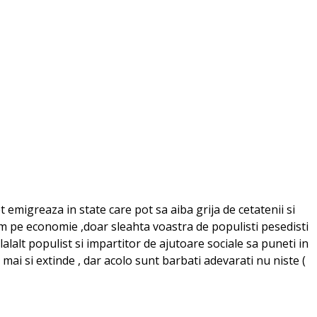
 emigreaza in state care pot sa aiba grija de cetatenii si
nim pe economie ,doar sleahta voastra de populisti pesedisti
lalalt populist si impartitor de ajutoare sociale sa puneti in
 mai si extinde , dar acolo sunt barbati adevarati nu niste (