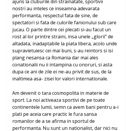
ajuns la cluburile din strainatate, sportivii
nostri au inteles ce inseamna adevarata
performanta, respectul fata de sine, de
spectatori si fata de culorile fanionului sub care
jucau. O parte dintre cei plecati si-au facut un
rost al lor printre straini, insa unele „glorii” de
altadata, inadaptabile la piata libera, acolo unde
supravietuiesc cei mai buni, s-au reintors si isi
plang nesansa ca Romania dar mai ales
conationalii nu ii intampina cu onoruri, si asta
dupa ce ani de zile ei ne-au privit de sus, de la
inaltimea asa- zisei lor valori internationale.
Am devenit o tara cosmopolita in materie de
sport. La noi activeaza sportivi de pe toate
continentele lumii, semn ca avem bani pentru a-i
plati pe aceia care practic le fura sansa
romanilor de a se afirma in sportul de
performanta. Nu sunt un nationalist, dar nici nu