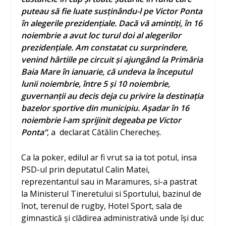
puteau să fie luate susţinându-l pe Victor Ponta
în alegerile prezidențiale. Dacă vă amintiţi, în 16
noiembrie a avut loc turul doi al alegerilor
prezidenţiale. Am constatat cu surprindere,
venind hârtiile pe circuit şi ajungând la Primăria
Baia Mare în ianuarie, că undeva la începutul
lunii noiembrie, între 5 şi 10 noiembrie,
guvernanții au decis deja cu privire la destinația
bazelor sportive din municipiu. Aşadar în 16
noiembrie l-am sprijinit degeaba pe Victor
Ponta”
, a declarat Cătălin Cherecheş.
Ca la poker, edilul ar fi vrut sa ia tot potul, insa
PSD-ul prin deputatul Calin Matei,
reprezentantul sau in Maramures, si-a pastrat
la Ministerul Tineretului si Sportului, bazinul de
înot, terenul de rugby, Hotel Sport, sala de
gimnastică și clădirea administrativă unde își duc