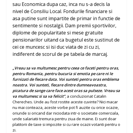
sau Economica dupa caz, inca nu s-a decis la
nivel de Consiliu Local. Fondurile financiare si
asa putine sunt impartite de primar in functie de
sentimente si nostalgii. Dam premii sportivilor,
diplome de popularitate si mese gratuite
pensionarilor uitand ca bugetul este sustinut de
cei ce muncesc si isi duc viata de zi cu zi,
indiferent de scorul de pe tabela de marcaj.
„Vreau sa va multumesc pentru ceea ce faceti pentru oras,
pentru Romania, pentru bucuria si emotia pe care ni le
furnizati de fiecare data. Voi sunteti pentru oras emblema
noastra. Voi sunteti, fiecare dintre dumneavoastra,
picatura de sange care face acest oras sa pulseze. Vreau sa
va multumesc si sa va felicit”
, a concluzionat Catalin
Chereches. Unde au fost rostite aceste cuvinte? Nici macar
nu mai conteaza, aceste vorbe pot fi auzite cu orice ocazie,
oriunde si oricand dar niciodata intr-o societate comerciala,
unde salariatii tremura pentru ziua de maine. Ei sunt doar
platitorii de taxe si impozite si cu rare ocazii votanti pentru o
zi.