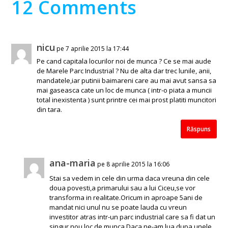
12 Comments
nicu
pe 7 aprilie 2015 la 17:44
Pe cand capitala locurilor noi de munca ? Ce se mai aude
de Marele Parc Industrial ? Nu de alta dar trec lunile, anii,
mandatele,iar putinii baimareni care au mai avut sansa sa
mai gaseasca cate un loc de munca ( intr-o piata a muncii
total inexistenta ) sunt printre cei mai prost platiti muncitori
din tara.
Răspuns
ana-maria
pe 8 aprilie 2015 la 16:06
Stai sa vedem in cele din urma daca vreuna din cele
doua povesti,a primarului sau a lui Ciceu,se vor
transforma in realitate.Oricum in aproape 5ani de
mandat nici unul nu se poate lauda cu vreun
investitor atras intr-un parc industrial care sa fi dat un
singur nou loc de munca.Daca ne-am lua dupa unele