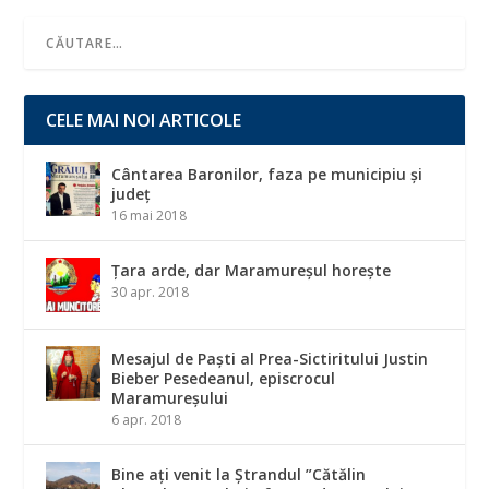
CELE MAI NOI ARTICOLE
Cântarea Baronilor, faza pe municipiu și
județ
16 mai 2018
Țara arde, dar Maramureșul horește
30 apr. 2018
Mesajul de Paști al Prea-Sictiritului Justin
Bieber Pesedeanul, episcrocul
Maramureșului
6 apr. 2018
Bine ați venit la Ștrandul ”Cătălin