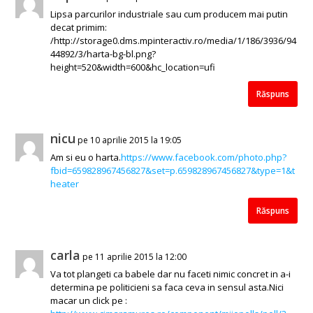
Lipsa parcurilor industriale sau cum producem mai putin
decat primim:
/http://storage0.dms.mpinteractiv.ro/media/1/186/3936/94
44892/3/harta-bg-bl.png?
height=520&width=600&hc_location=ufi
Răspuns
nicu
pe 10 aprilie 2015 la 19:05
Am si eu o harta.
https://www.facebook.com/photo.php?
fbid=659828967456827&set=p.659828967456827&type=1&t
heater
Răspuns
carla
pe 11 aprilie 2015 la 12:00
Va tot plangeti ca babele dar nu faceti nimic concret in a-i
determina pe politicieni sa faca ceva in sensul asta.Nici
macar un click pe :