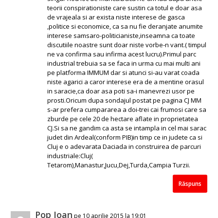
teorii conspirationiste care sustin ca totul e doar asa
de vrajeala si ar exista niste interese de gasca
,politice si economice, ca sa nu fie deranjate anumite
interese samsaro-politicianiste,inseamna ca toate
discutiile noastre sunt doar niste vorbe-n vant.( timpul
ne va confirma sau infirma acest lucru).Primul parc
industrial trebuia sa se faca in urma cu mai multi ani
pe platforma IMMUM dar si atunci si-au varat coada
niste agarici a caror interese era de a mentine orasul
in saracie,ca doar asa poti sa-i manevrezi usor pe
prosti.Oricum dupa sondajul postat pe pagina CJ MM
s-ar prefera cumpararea a doi-trei cai frumosi care sa
zburde pe cele 20 de hectare aflate in proprietatea
CJ.Si sa ne gandim ca asta se intampla in cel mai sarac
judet din Ardeal(conform PIB)in timp ce in judete ca si
Cluj e o adevarata Daciada in construirea de parcuri
industriale:Cluj(
Tetarom),Manastur,Jucu,Dej,Turda,Campia Turzii.
Răspuns
Pop Ioan
pe 10 aprilie 2015 la 19:01