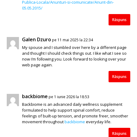
Publica-Locala/Anunturi-si-comunicate/Anunt-din-
05.05.2015/
Răspuns
Galen Dzuro
pe 11 mai 2025 la 22:34
My spouse and I stumbled over here by a different page
and thought I should check things out. I like what I see so
now i’m following you. Look forward to looking over your
web page again.
Răspuns
backbiome
pe 1 iunie 2026 la 18:53
Backbiome is an advanced daily wellness supplement
formulated to help support spinal comfort, reduce
feelings of built-up tension, and promote freer, smoother
movement throughout
backbiome
everyday life.
Răspuns