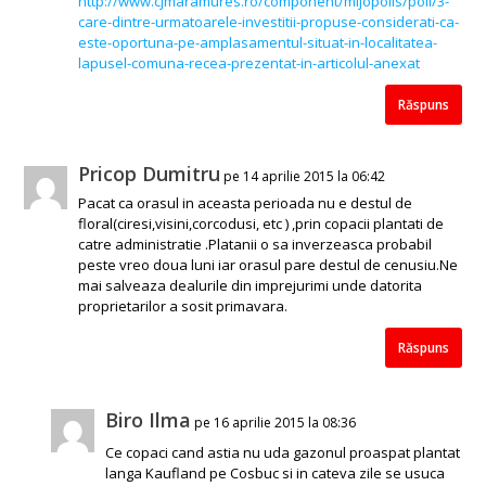
http://www.cjmaramures.ro/component/mijopolls/poll/3-
care-dintre-urmatoarele-investitii-propuse-considerati-ca-
este-oportuna-pe-amplasamentul-situat-in-localitatea-
lapusel-comuna-recea-prezentat-in-articolul-anexat
Răspuns
Pricop Dumitru
pe 14 aprilie 2015 la 06:42
Pacat ca orasul in aceasta perioada nu e destul de
floral(ciresi,visini,corcodusi, etc ) ,prin copacii plantati de
catre administratie .Platanii o sa inverzeasca probabil
peste vreo doua luni iar orasul pare destul de cenusiu.Ne
mai salveaza dealurile din imprejurimi unde datorita
proprietarilor a sosit primavara.
Răspuns
Biro Ilma
pe 16 aprilie 2015 la 08:36
Ce copaci cand astia nu uda gazonul proaspat plantat
langa Kaufland pe Cosbuc si in cateva zile se usuca