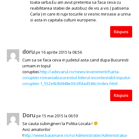
toata iarba.Eu am avut pretentia sa faca ceva cu
reabilitarea statiei de autobuz de vis a vis ( patiseria
Carla ) in care iti rupi tocurile si vesnic miroase a urina
si asta in capitala culturii europene.
Răspuns
doru
pe 16 aprilie 2015 la 08:56
Cum sa se faca ceva in judetul asta cand dupa Bucuresti
urmam in topul
coruptiei.
http://adevarul.ro/news/eveniment/harta-
coruptiei-romaniabucurestiul-liderul-incontestabil-topului-
coruptiei-1_552e8c8d448e03c0fdad546c/index.html
Răspuns
Doru
pe 15 mai 2015 la 06:59
Se cauta subingineri la Politia Locala !
Aviz amatorilor
!
http://www.baiamare.ro/ro/Administratie/Administratia-