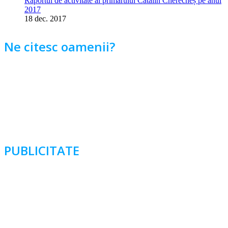
Raportul de activitate al primarului Cătălin Cherecheș pe anul
2017
18 dec. 2017
Ne citesc oamenii?
PUBLICITATE