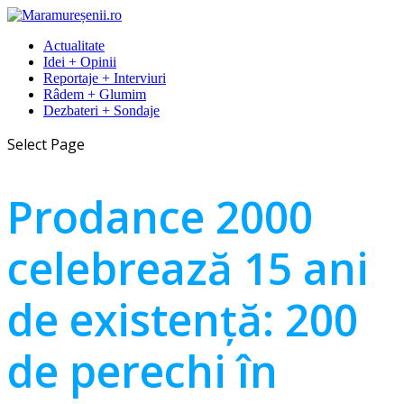
Actualitate
Idei + Opinii
Reportaje + Interviuri
Râdem + Glumim
Dezbateri + Sondaje
Select Page
Prodance 2000
celebrează 15 ani
de existență: 200
de perechi în