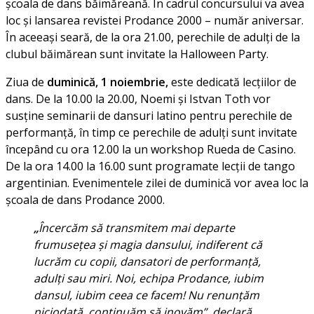
școala de dans băimăreană. În cadrul concursului va avea
loc și lansarea revistei Prodance 2000 – număr aniversar.
În aceeași seară, de la ora 21.00, perechile de adulți de la
clubul băimărean sunt invitate la Halloween Party.
Ziua de
duminică, 1 noiembrie,
este dedicată lecțiilor de
dans. De la 10.00 la 20.00, Noemi și Istvan Toth vor
susține seminarii de dansuri latino pentru perechile de
performanță, în timp ce perechile de adulți sunt invitate
începând cu ora 12.00 la un workshop Rueda de Casino.
De la ora 14.00 la 16.00 sunt programate lecții de tango
argentinian. Evenimentele zilei de duminică vor avea loc la
școala de dans Prodance 2000.
„
Încercăm să transmitem mai departe
frumuseţea şi magia dansului, indiferent că
lucrăm cu copii, dansatori de performanţă,
adulţi sau miri. Noi, echipa Prodance, iubim
dansul, iubim ceea ce facem! Nu renunţăm
niciodată, continuăm să inovăm”, declar
ă