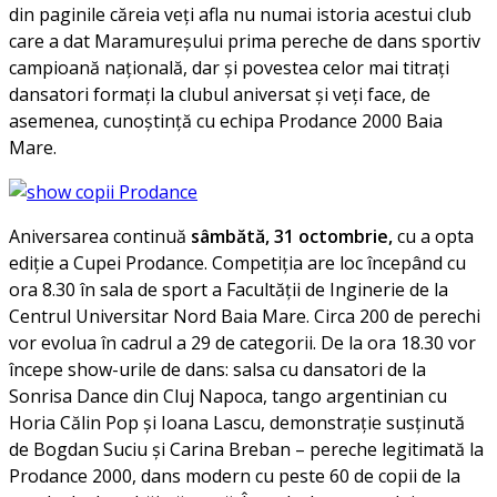
din paginile căreia veți afla nu numai istoria acestui club
care a dat Maramureșului prima pereche de dans sportiv
campioană națională, dar și povestea celor mai titrați
dansatori formați la clubul aniversat și veți face, de
asemenea, cunoștință cu echipa Prodance 2000 Baia
Mare.
Aniversarea continuă
sâmbătă
, 31 octombrie,
cu a opta
ediție a Cupei Prodance. Competiția are loc începând cu
ora 8.30 în sala de sport a Facultății de Inginerie de la
Centrul Universitar Nord Baia Mare. Circa 200 de perechi
vor evolua în cadrul a 29 de categorii. De la ora 18.30 vor
începe show-urile de dans: salsa cu dansatori de la
Sonrisa Dance din Cluj Napoca, tango argentinian cu
Horia Călin Pop și Ioana Lascu, demonstrație susținută
de Bogdan Suciu și Carina Breban – pereche legitimată la
Prodance 2000, dans modern cu peste 60 de copii de la