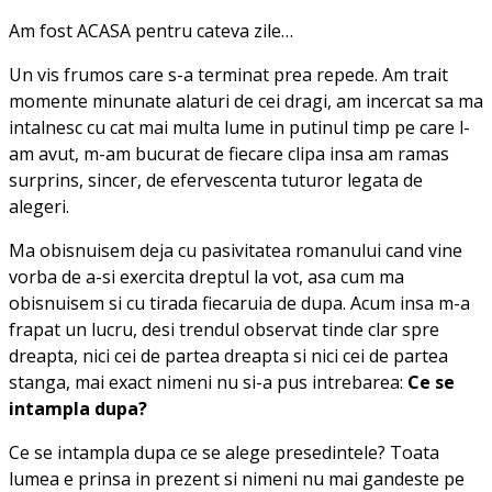
Am fost ACASA pentru cateva zile…
Un vis frumos care s-a terminat prea repede. Am trait
momente minunate alaturi de cei dragi, am incercat sa ma
intalnesc cu cat mai multa lume in putinul timp pe care l-
am avut, m-am bucurat de fiecare clipa insa am ramas
surprins, sincer, de efervescenta tuturor legata de
alegeri.
Ma obisnuisem deja cu pasivitatea romanului cand vine
vorba de a-si exercita dreptul la vot, asa cum ma
obisnuisem si cu tirada fiecaruia de dupa. Acum insa m-a
frapat un lucru,
desi trendul observat tinde clar spre
dreapta, nici cei de partea dreapta si nici cei de partea
stanga, mai exact nimeni nu si-a pus intrebarea:
Ce se
intampla dupa?
Ce se intampla dupa ce se alege presedintele? Toata
lumea e prinsa in prezent si nimeni nu mai gandeste pe