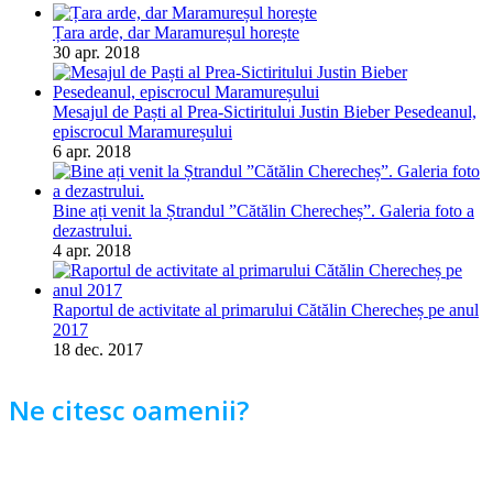
Țara arde, dar Maramureșul horește
30 apr. 2018
Mesajul de Paști al Prea-Sictiritului Justin Bieber Pesedeanul,
episcrocul Maramureșului
6 apr. 2018
Bine ați venit la Ștrandul ”Cătălin Cherecheș”. Galeria foto a
dezastrului.
4 apr. 2018
Raportul de activitate al primarului Cătălin Cherecheș pe anul
2017
18 dec. 2017
Ne citesc oamenii?