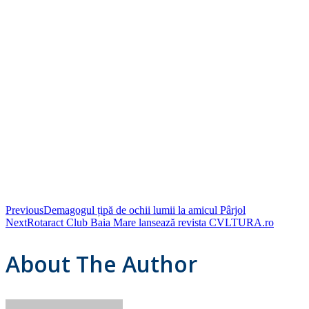
Previous
Demagogul țipă de ochii lumii la amicul Pârjol
Next
Rotaract Club Baia Mare lansează revista CVLTURA.ro
About The Author