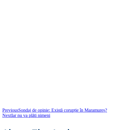
Previous
Sondaj de opinie: Există corupție în Maramureș?
Next
Iar nu va plăti nimeni