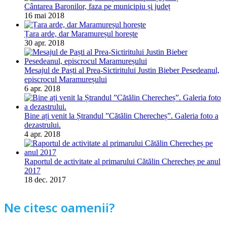
Cântarea Baronilor, faza pe municipiu și județ
16 mai 2018
Țara arde, dar Maramureșul horește
30 apr. 2018
Mesajul de Paști al Prea-Sictiritului Justin Bieber Pesedeanul,
episcrocul Maramureșului
6 apr. 2018
Bine ați venit la Ștrandul ”Cătălin Cherecheș”. Galeria foto a
dezastrului.
4 apr. 2018
Raportul de activitate al primarului Cătălin Cherecheș pe anul
2017
18 dec. 2017
Ne citesc oamenii?