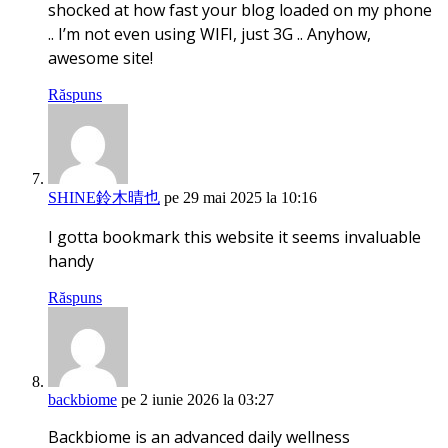
shocked at how fast your blog loaded on my phone
.. I’m not even using WIFI, just 3G .. Anyhow,
awesome site!
Răspuns
SHINE鈴木晴也
pe 29 mai 2025 la 10:16
I gotta bookmark this website it seems invaluable
handy
Răspuns
backbiome
pe 2 iunie 2026 la 03:27
Backbiome is an advanced daily wellness