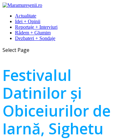
Actualitate
Idei + Opinii
Reportaje + Interviuri
Râdem + Glumim
Dezbateri + Sondaje
Select Page
Festivalul
Datinilor și
Obiceiurilor de
Iarnă, Sighetu