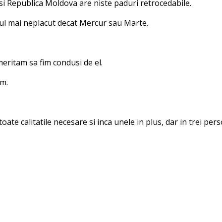
si Republica Moldova are niste paduri retrocedabile.
cul mai neplacut decat Mercur sau Marte.
eritam sa fim condusi de el.
em.
 toate calitatile necesare si inca unele in plus, dar in trei pe