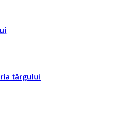
ui
ria târgului