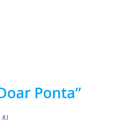
„Doar Ponta”
|
4
|