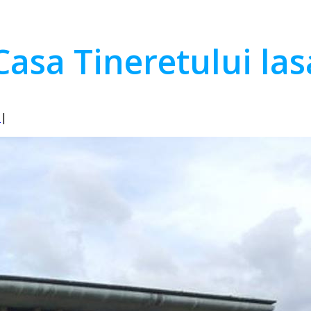
Casa Tineretului la
1
|