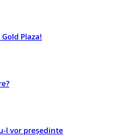
 Gold Plaza!
re?
u-l vor președinte