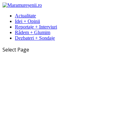
Actualitate
Idei + Opinii
Reportaje + Interviuri
Râdem + Glumim
Dezbateri + Sondaje
Select Page