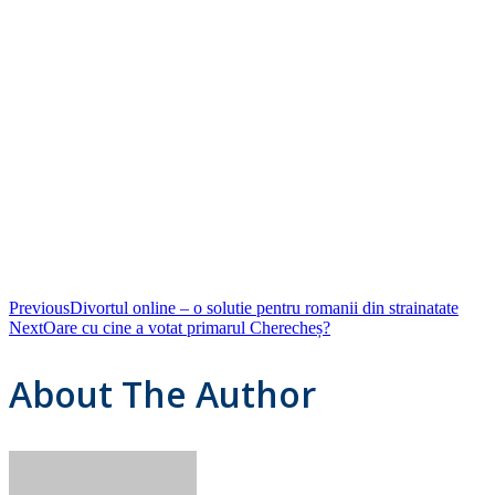
Previous
Divortul online – o solutie pentru romanii din strainatate
Next
Oare cu cine a votat primarul Cherecheș?
About The Author