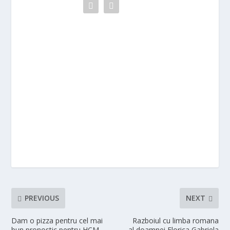
PREVIOUS
NEXT
Dam o pizza pentru cel mai
Razboiul cu limba romana
bun pronostic pentru HCM
al doamnei Florica Gabriela