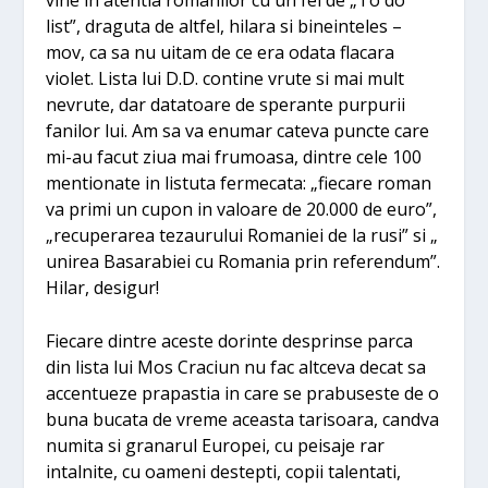
list”, draguta de altfel, hilara si bineinteles –
mov, ca sa nu uitam de ce era odata flacara
violet. Lista lui D.D. contine vrute si mai mult
nevrute, dar datatoare de sperante purpurii
fanilor lui. Am sa va enumar cateva puncte care
mi-au facut ziua mai frumoasa, dintre cele 100
mentionate in listuta fermecata: „fiecare roman
va primi un cupon in valoare de 20.000 de euro”,
„recuperarea tezaurului Romaniei de la rusi” si „
unirea Basarabiei cu Romania prin referendum”.
Hilar, desigur!
Fiecare dintre aceste dorinte desprinse parca
din lista lui Mos Craciun nu fac altceva decat sa
accentueze prapastia in care se prabuseste de o
buna bucata de vreme aceasta tarisoara, candva
numita si granarul Europei, cu peisaje rar
intalnite, cu oameni destepti, copii talentati,