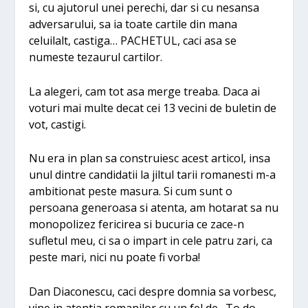
si, cu ajutorul unei perechi, dar si cu nesansa
adversarului, sa ia toate cartile din mana
celuilalt, castiga… PACHETUL, caci asa se
numeste tezaurul cartilor.
La alegeri, cam tot asa merge treaba. Daca ai
voturi mai multe decat cei 13 vecini de buletin de
vot, castigi.
Nu era in plan sa construiesc acest articol, insa
unul dintre candidatii la jiltul tarii romanesti m-a
ambitionat peste masura. Si cum sunt o
persoana generoasa si atenta, am hotarat sa nu
monopolizez fericirea si bucuria ce zace-n
sufletul meu, ci sa o impart in cele patru zari, ca
peste mari, nici nu poate fi vorba!
Dan Diaconescu, caci despre domnia sa vorbesc,
vine in atentia romanilor cu un fel de „To do