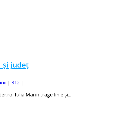
p
 și județ
inii
|
312
|
.ro, Iulia Marin trage linie și...