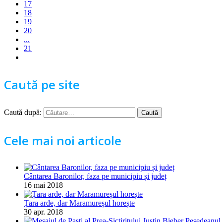
17
18
19
20
...
21
Caută pe site
Caută după:
Cele mai noi articole
Cântarea Baronilor, faza pe municipiu și județ
16 mai 2018
Țara arde, dar Maramureșul horește
30 apr. 2018