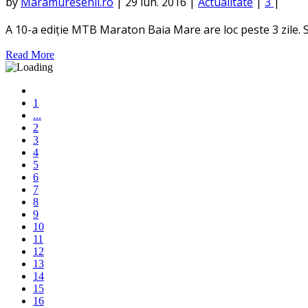
by
Maramuresenii.ro
|
29 iun. 2016
|
Actualitate
|
3
|
A 10-a ediție MTB Maraton Baia Mare are loc peste 3 zile. Sta
Read More
1
...
2
3
4
5
6
7
8
9
10
11
12
13
14
15
16