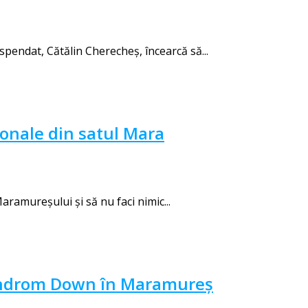
endat, Cătălin Cherecheş, încearcă să...
ionale din satul Mara
ramureșului și să nu faci nimic...
 Sindrom Down în Maramureș