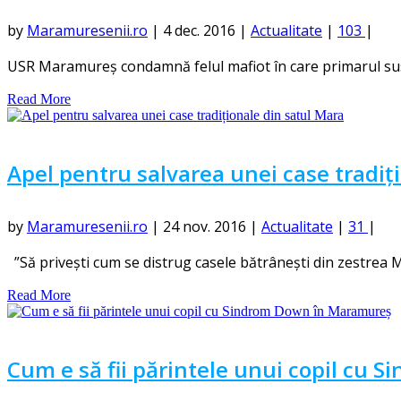
by
Maramuresenii.ro
|
4 dec. 2016
|
Actualitate
|
103
|
USR Maramureş condamnă felul mafiot în care primarul susp
Read More
Apel pentru salvarea unei case tradiț
by
Maramuresenii.ro
|
24 nov. 2016
|
Actualitate
|
31
|
”Să privești cum se distrug casele bătrânești din zestrea Ma
Read More
Cum e să fii părintele unui copil cu