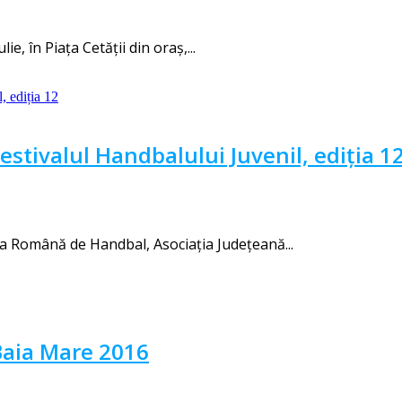
e, în Piața Cetății din oraș,...
Festivalul Handbalului Juvenil, ediția 1
ia Română de Handbal, Asociația Județeană...
Baia Mare 2016