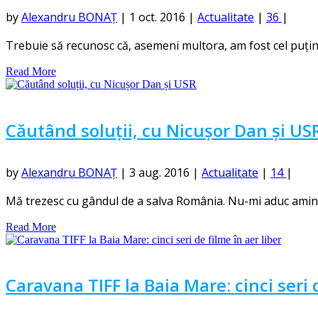
by
Alexandru BONAȚ
|
1 oct. 2016
|
Actualitate
|
36
|
Trebuie să recunosc că, asemeni multora, am fost cel puțin i
Read More
Căutând soluții, cu Nicușor Dan și US
by
Alexandru BONAȚ
|
3 aug. 2016
|
Actualitate
|
14
|
Mă trezesc cu gândul de a salva România. Nu-mi aduc aminte 
Read More
Caravana TIFF la Baia Mare: cinci seri d