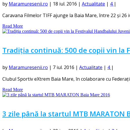
by
Maramuresenii.ro
|
18 iul. 2016
|
Actualitate
|
4
|
Caravana Filmelor TIFF ajunge la Baia Mare, între 22 și 26 iuli
Read More
Tradiția continuă: 500 de copii vin la 
by
Maramuresenii.ro
|
7 iul. 2016
|
Actualitate
|
4
|
Clubul Sportiv eXtrem Baia Mare, în colaborare cu Federaț
Read More
3 zile până la startul MTB MARATON 