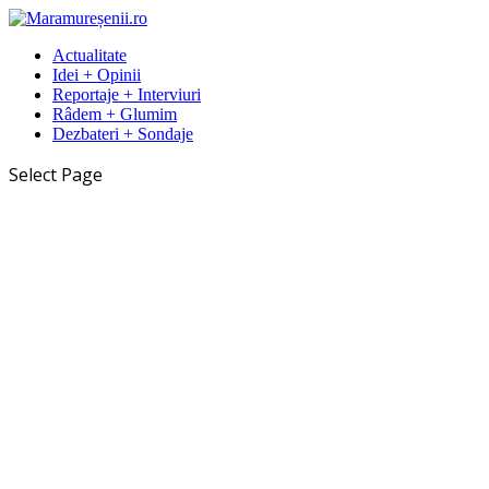
Actualitate
Idei + Opinii
Reportaje + Interviuri
Râdem + Glumim
Dezbateri + Sondaje
Select Page