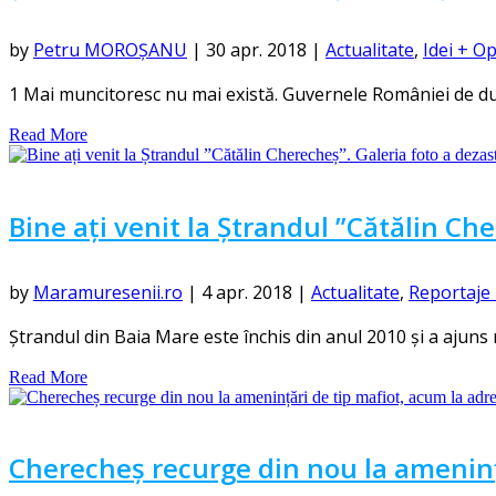
by
Petru MOROȘANU
|
30 apr. 2018
|
Actualitate
,
Idei + Op
1 Mai muncitoresc nu mai există. Guvernele României de du
Read More
Bine ați venit la Ștrandul ”Cătălin Che
by
Maramuresenii.ro
|
4 apr. 2018
|
Actualitate
,
Reportaje 
Ștrandul din Baia Mare este închis din anul 2010 și a ajuns
Read More
Cherecheș recurge din nou la ameninț