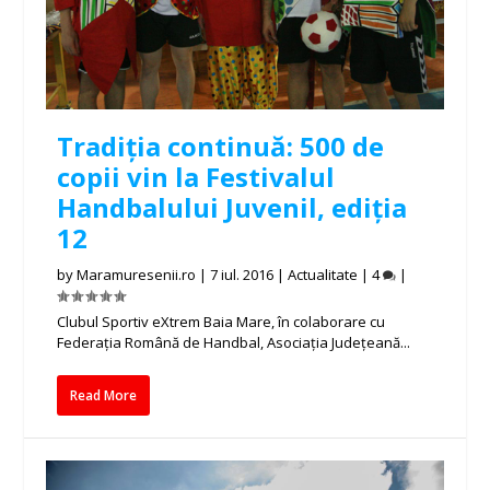
Tradiția continuă: 500 de
copii vin la Festivalul
Handbalului Juvenil, ediția
12
by
Maramuresenii.ro
|
7 iul. 2016
|
Actualitate
|
4
|
Clubul Sportiv eXtrem Baia Mare, în colaborare cu
Federația Română de Handbal, Asociația Județeană...
Read More