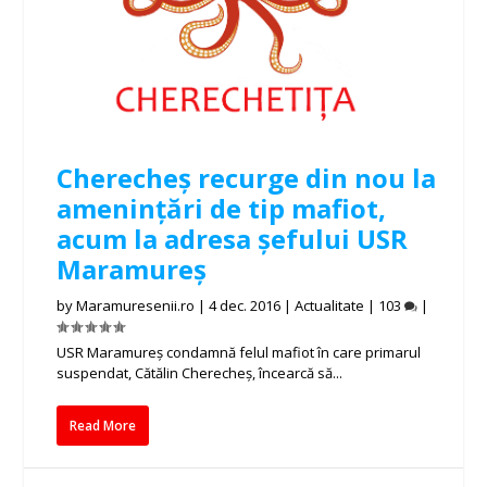
Cherecheș recurge din nou la
amenințări de tip mafiot,
acum la adresa șefului USR
Maramureș
by
Maramuresenii.ro
|
4 dec. 2016
|
Actualitate
|
103
|
USR Maramureş condamnă felul mafiot în care primarul
suspendat, Cătălin Cherecheş, încearcă să...
Read More