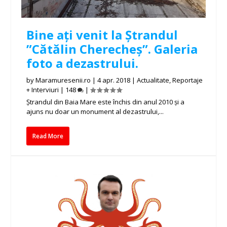
Bine ați venit la Ștrandul
”Cătălin Cherecheș”. Galeria
foto a dezastrului.
by
Maramuresenii.ro
|
4 apr. 2018
|
Actualitate
,
Reportaje
+ Interviuri
|
148
|
Ștrandul din Baia Mare este închis din anul 2010 și a
ajuns nu doar un monument al dezastrului,...
Read More