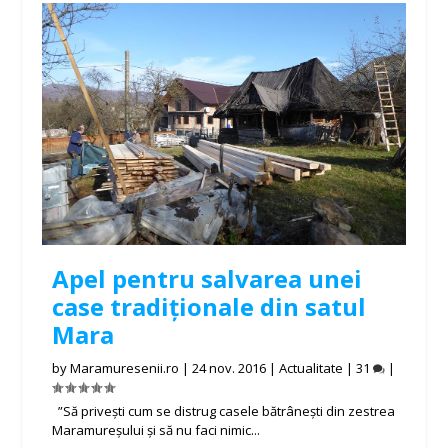
Apel pentru salvarea unei
case tradiționale din satul
Mara
by
Maramuresenii.ro
|
24 nov. 2016
|
Actualitate
|
31
|
”Să privești cum se distrug casele bătrânești din zestrea
Maramureșului și să nu faci nimic...