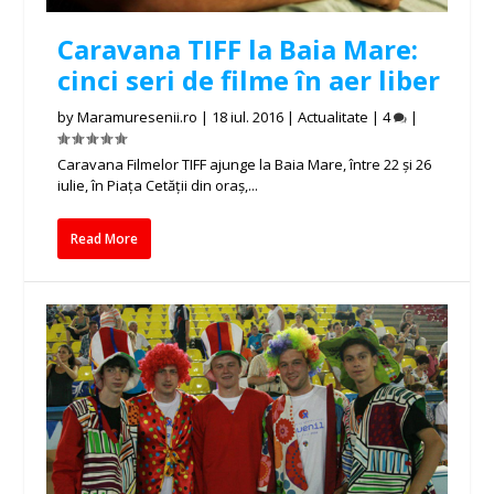
Caravana TIFF la Baia Mare:
cinci seri de filme în aer liber
by
Maramuresenii.ro
|
18 iul. 2016
|
Actualitate
|
4
|
Caravana Filmelor TIFF ajunge la Baia Mare, între 22 și 26
iulie, în Piața Cetății din oraș,...
Read More