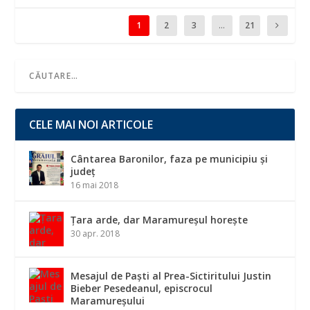
1
2
3
...
21
CELE MAI NOI ARTICOLE
Cântarea Baronilor, faza pe municipiu și
județ
16 mai 2018
Țara arde, dar Maramureșul horește
30 apr. 2018
Mesajul de Paști al Prea-Sictiritului Justin
Bieber Pesedeanul, episcrocul
Maramureșului