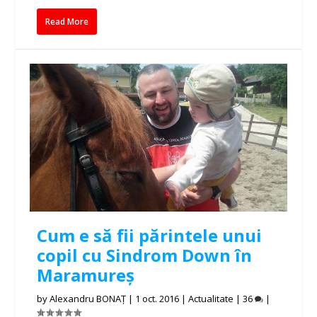
Read More
Cum e să fii părintele unui
copil cu Sindrom Down în
Maramureș
by
Alexandru BONAȚ
|
1 oct. 2016
|
Actualitate
|
36
|