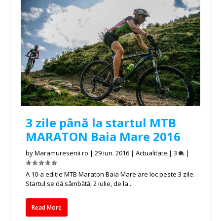
3 zile până la startul MTB
MARATON Baia Mare 2016
by
Maramuresenii.ro
|
29 iun. 2016
|
Actualitate
|
3
|
A 10-a ediție MTB Maraton Baia Mare are loc peste 3 zile.
Startul se dă sâmbătă, 2 iulie, de la...
Read More