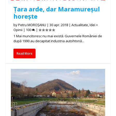
Țara arde, dar Maramureșul
horește
by
Petru MOROȘANU
|
30 apr. 2018
|
Actualitate
,
Idei +
Opinii
|
100
|
1 Mai muncitoresc nu mai există. Guvernele României de
după 1990 au decapitat industria autohtonă...
Read More