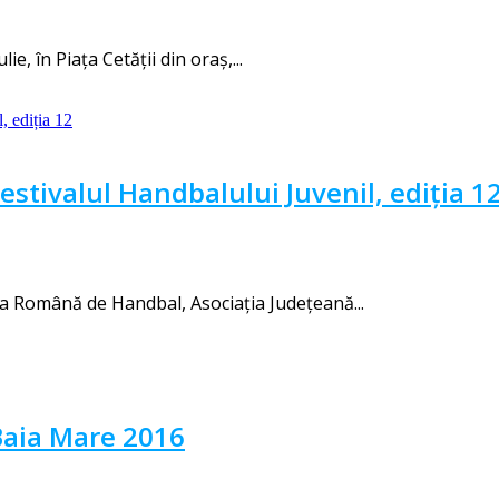
e, în Piața Cetății din oraș,...
Festivalul Handbalului Juvenil, ediția 1
ia Română de Handbal, Asociația Județeană...
Baia Mare 2016