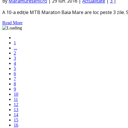
by
Maramuresenii.ro
|
29 iun. 2016
|
Actualitate
|
3
|
A 10-a ediție MTB Maraton Baia Mare are loc peste 3 zile. Sta
Read More
1
...
2
3
4
5
6
7
8
9
10
11
12
13
14
15
16