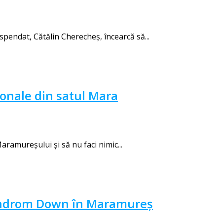
endat, Cătălin Cherecheş, încearcă să...
ionale din satul Mara
ramureșului și să nu faci nimic...
 Sindrom Down în Maramureș