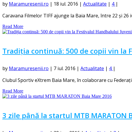
by
Maramuresenii.ro
|
18 iul. 2016
|
Actualitate
|
4
|
Caravana Filmelor TIFF ajunge la Baia Mare, între 22 și 26 iuli
Read More
Tradiția continuă: 500 de copii vin la 
by
Maramuresenii.ro
|
7 iul. 2016
|
Actualitate
|
4
|
Clubul Sportiv eXtrem Baia Mare, în colaborare cu Federaț
Read More
3 zile până la startul MTB MARATON 