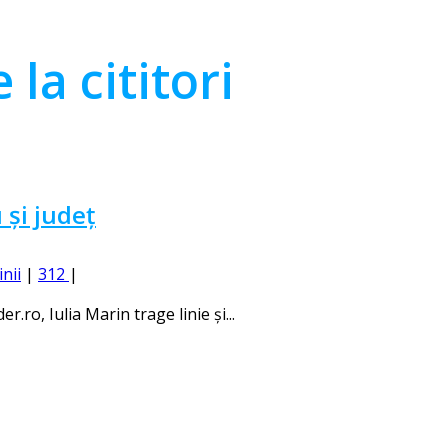
 la cititori
 și județ
inii
|
312
|
.ro, Iulia Marin trage linie și...