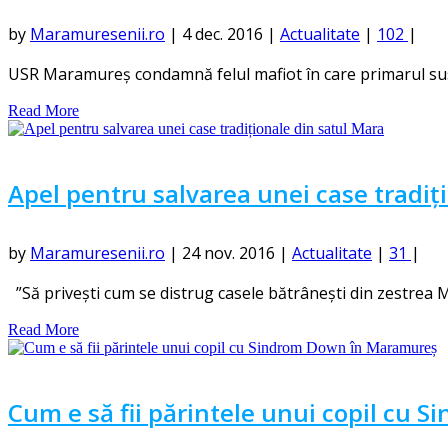
by
Maramuresenii.ro
|
4 dec. 2016
|
Actualitate
|
102
|
USR Maramureş condamnă felul mafiot în care primarul susp
Read More
Apel pentru salvarea unei case tradiț
by
Maramuresenii.ro
|
24 nov. 2016
|
Actualitate
|
31
|
”Să privești cum se distrug casele bătrânești din zestrea Ma
Read More
Cum e să fii părintele unui copil cu