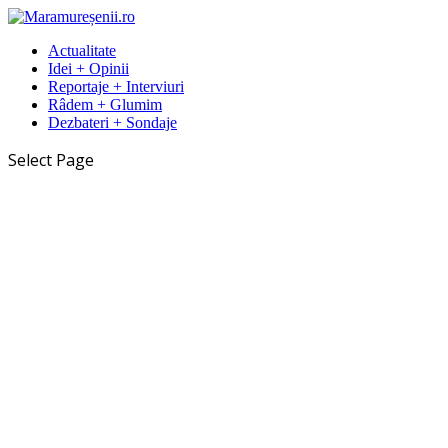
Actualitate
Idei + Opinii
Reportaje + Interviuri
Râdem + Glumim
Dezbateri + Sondaje
Select Page