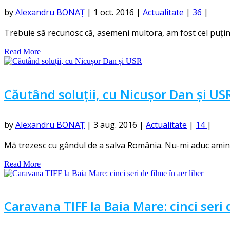
by
Alexandru BONAȚ
|
1 oct. 2016
|
Actualitate
|
36
|
Trebuie să recunosc că, asemeni multora, am fost cel puțin i
Read More
Căutând soluții, cu Nicușor Dan și US
by
Alexandru BONAȚ
|
3 aug. 2016
|
Actualitate
|
14
|
Mă trezesc cu gândul de a salva România. Nu-mi aduc aminte 
Read More
Caravana TIFF la Baia Mare: cinci seri d