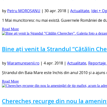
by
Petru MOROȘANU
|
30 apr. 2018
|
Actualitate
,
Idei + Op
1 Mai muncitoresc nu mai există. Guvernele României de du
Read More
Bine ați venit la Ștrandul ”Cătălin Che
by
Maramuresenii.ro
|
4 apr. 2018
|
Actualitate
,
Reportaje 
Ștrandul din Baia Mare este închis din anul 2010 și a ajuns
Read More
Cherecheș recurge din nou la ameninț