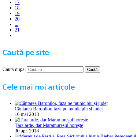
17
18
19
20
...
21
Caută pe site
Caută după:
Cele mai noi articole
Cântarea Baronilor, faza pe municipiu și județ
16 mai 2018
Țara arde, dar Maramureșul horește
30 apr. 2018