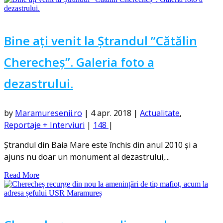
Bine ați venit la Ștrandul ”Cătălin
Cherecheș”. Galeria foto a
dezastrului.
by
Maramuresenii.ro
|
4 apr. 2018
|
Actualitate
,
Reportaje + Interviuri
|
148
|
Ștrandul din Baia Mare este închis din anul 2010 și a
ajuns nu doar un monument al dezastrului,...
Read More