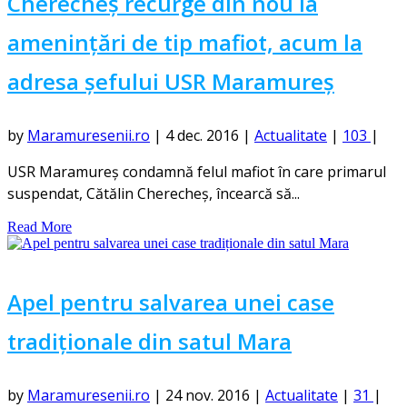
Cherecheș recurge din nou la
amenințări de tip mafiot, acum la
adresa șefului USR Maramureș
by
Maramuresenii.ro
|
4 dec. 2016
|
Actualitate
|
103
|
USR Maramureş condamnă felul mafiot în care primarul
suspendat, Cătălin Cherecheş, încearcă să...
Read More
Apel pentru salvarea unei case
tradiționale din satul Mara
by
Maramuresenii.ro
|
24 nov. 2016
|
Actualitate
|
31
|