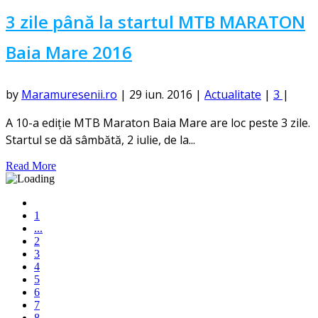
3 zile până la startul MTB MARATON
Baia Mare 2016
by
Maramuresenii.ro
|
29 iun. 2016
|
Actualitate
|
3
|
A 10-a ediție MTB Maraton Baia Mare are loc peste 3 zile.
Startul se dă sâmbătă, 2 iulie, de la...
Read More
1
...
2
3
4
5
6
7
8