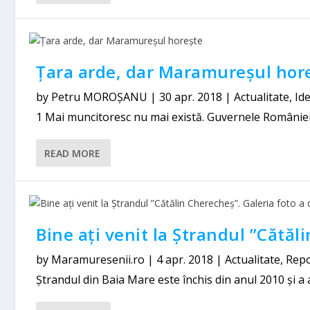
Țara arde, dar Maramureșul hor
by
Petru MOROȘANU
|
30 apr. 2018
|
Actualitate
,
Ide
1 Mai muncitoresc nu mai există. Guvernele României
READ MORE
Bine ați venit la Ștrandul ”Cătăl
by
Maramuresenii.ro
|
4 apr. 2018
|
Actualitate
,
Repo
Ștrandul din Baia Mare este închis din anul 2010 și a