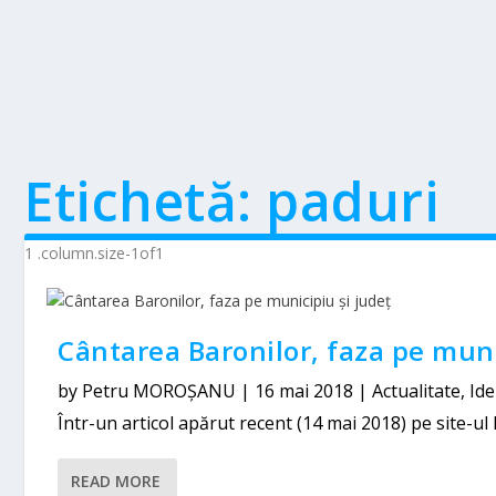
Etichetă:
paduri
Cântarea Baronilor, faza pe muni
by
Petru MOROȘANU
|
16 mai 2018
|
Actualitate
,
Ide
Într-un articol apărut recent (14 mai 2018) pe site-ul R
READ MORE