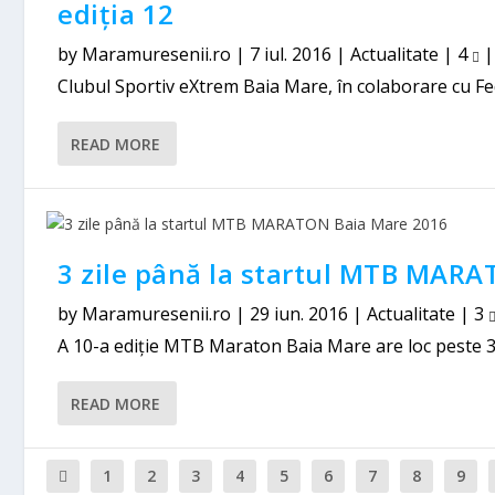
ediția 12
by
Maramuresenii.ro
|
7 iul. 2016
|
Actualitate
|
4
Clubul Sportiv eXtrem Baia Mare, în colaborare cu Fe
READ MORE
3 zile până la startul MTB MAR
by
Maramuresenii.ro
|
29 iun. 2016
|
Actualitate
|
3
A 10-a ediție MTB Maraton Baia Mare are loc peste 3 zil
READ MORE
1
2
3
4
5
6
7
8
9