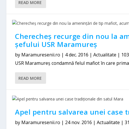
READ MORE
Cherecheș recurge din nou la am
șefului USR Maramureș
by
Maramuresenii.ro
|
4 dec. 2016
|
Actualitate
|
10
USR Maramureş condamnă felul mafiot în care primaru
READ MORE
Apel pentru salvarea unei case t
by
Maramuresenii.ro
|
24 nov. 2016
|
Actualitate
|
3