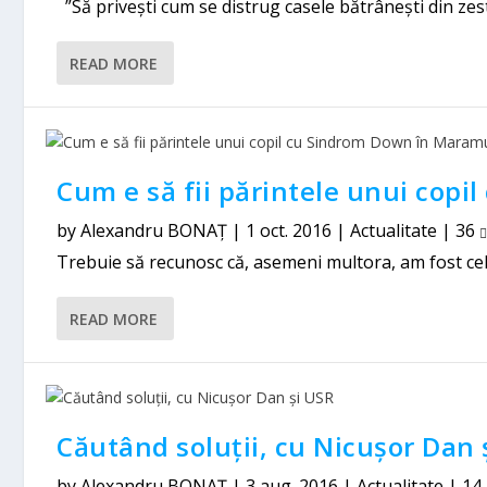
”Să privești cum se distrug casele bătrânești din zest
READ MORE
Cum e să fii părintele unui cop
by
Alexandru BONAȚ
|
1 oct. 2016
|
Actualitate
|
36
Trebuie să recunosc că, asemeni multora, am fost cel p
READ MORE
Căutând soluții, cu Nicușor Dan 
by
Alexandru BONAȚ
|
3 aug. 2016
|
Actualitate
|
14