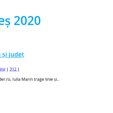
ș 2020
 și județ
inii
|
312
|
.ro, Iulia Marin trage linie și...