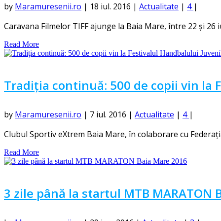
by
Maramuresenii.ro
|
18 iul. 2016
|
Actualitate
|
4
|
Caravana Filmelor TIFF ajunge la Baia Mare, între 22 și 26 iuli
Read More
Tradiția continuă: 500 de copii vin la 
by
Maramuresenii.ro
|
7 iul. 2016
|
Actualitate
|
4
|
Clubul Sportiv eXtrem Baia Mare, în colaborare cu Federaț
Read More
3 zile până la startul MTB MARATON 