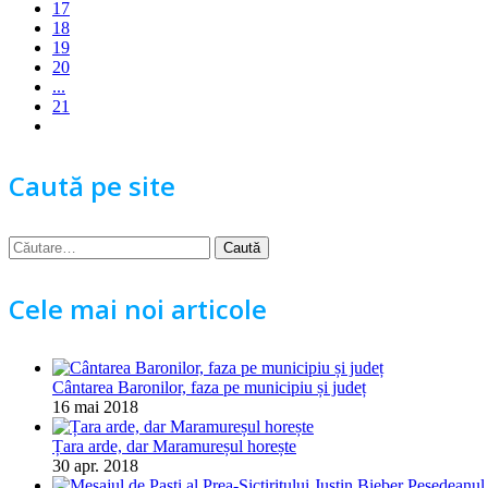
17
18
19
20
...
21
Caută pe site
Caută
după:
Cele mai noi articole
Cântarea Baronilor, faza pe municipiu și județ
16 mai 2018
Țara arde, dar Maramureșul horește
30 apr. 2018