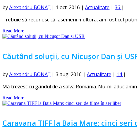
by
Alexandru BONAȚ
|
1 oct. 2016
|
Actualitate
|
36
|
Trebuie să recunosc că, asemeni multora, am fost cel puțin i
Read More
Căutând soluții, cu Nicușor Dan și US
by
Alexandru BONAȚ
|
3 aug. 2016
|
Actualitate
|
14
|
Mă trezesc cu gândul de a salva România. Nu-mi aduc aminte 
Read More
Caravana TIFF la Baia Mare: cinci seri d