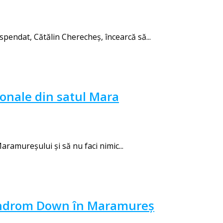
endat, Cătălin Cherecheş, încearcă să...
ionale din satul Mara
ramureșului și să nu faci nimic...
 Sindrom Down în Maramureș