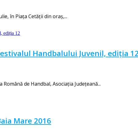
e, în Piața Cetății din oraș,...
Festivalul Handbalului Juvenil, ediția 1
ia Română de Handbal, Asociația Județeană...
Baia Mare 2016