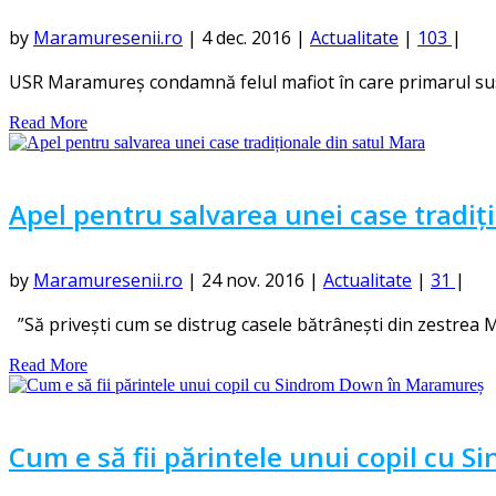
by
Maramuresenii.ro
|
4 dec. 2016
|
Actualitate
|
103
|
USR Maramureş condamnă felul mafiot în care primarul susp
Read More
Apel pentru salvarea unei case tradiț
by
Maramuresenii.ro
|
24 nov. 2016
|
Actualitate
|
31
|
”Să privești cum se distrug casele bătrânești din zestrea Ma
Read More
Cum e să fii părintele unui copil cu