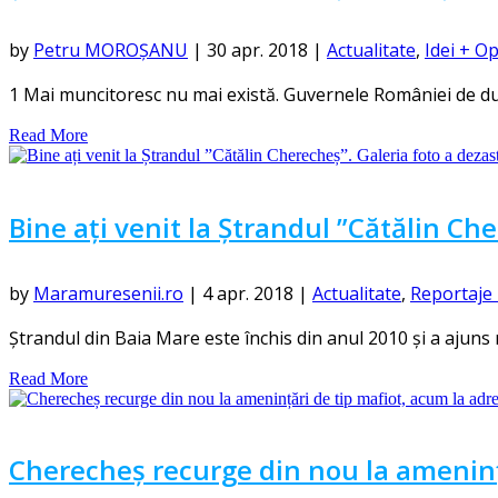
by
Petru MOROȘANU
|
30 apr. 2018
|
Actualitate
,
Idei + Op
1 Mai muncitoresc nu mai există. Guvernele României de du
Read More
Bine ați venit la Ștrandul ”Cătălin Che
by
Maramuresenii.ro
|
4 apr. 2018
|
Actualitate
,
Reportaje 
Ștrandul din Baia Mare este închis din anul 2010 și a ajuns
Read More
Cherecheș recurge din nou la ameninț