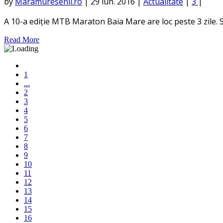
by
Maramuresenii.ro
|
29 iun. 2016
|
Actualitate
|
3
|
A 10-a ediție MTB Maraton Baia Mare are loc peste 3 zile. Sta
Read More
1
...
2
3
4
5
6
7
8
9
10
11
12
13
14
15
16