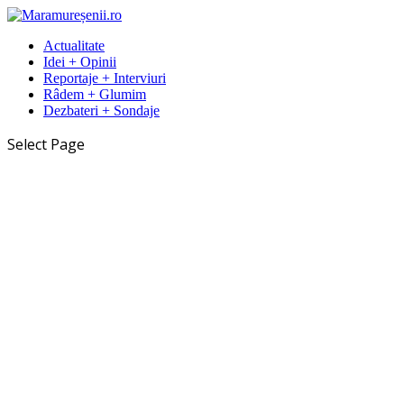
Actualitate
Idei + Opinii
Reportaje + Interviuri
Râdem + Glumim
Dezbateri + Sondaje
Select Page