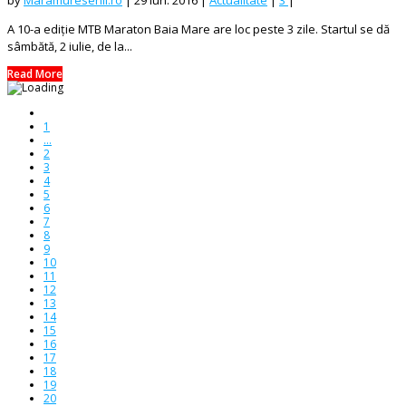
A 10-a ediție MTB Maraton Baia Mare are loc peste 3 zile. Startul se dă
sâmbătă, 2 iulie, de la...
Read More
1
...
2
3
4
5
6
7
8
9
10
11
12
13
14
15
16
17
18
19
20