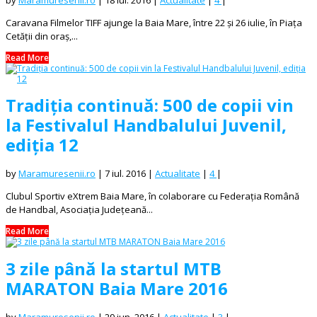
Caravana Filmelor TIFF ajunge la Baia Mare, între 22 și 26 iulie, în Piața
Cetății din oraș,...
Read More
Tradiția continuă: 500 de copii vin
la Festivalul Handbalului Juvenil,
ediția 12
by
Maramuresenii.ro
|
7 iul. 2016
|
Actualitate
|
4
|
Clubul Sportiv eXtrem Baia Mare, în colaborare cu Federația Română
de Handbal, Asociația Județeană...
Read More
3 zile până la startul MTB
MARATON Baia Mare 2016
by
Maramuresenii.ro
|
29 iun. 2016
|
Actualitate
|
3
|