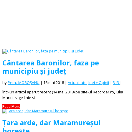
Cântarea Baronilor, faza pe
municipiu și județ
by
Petru MOROȘANU
|
16 mai 2018
|
Actualitate
,
Idei + Opinii
|
313
|
Într-un articol apărut recent (14 mai 2018) pe site-ul Recorder.ro, Iulia
Marin trage linie și...
Read More
Țara arde, dar Maramureșul
horește