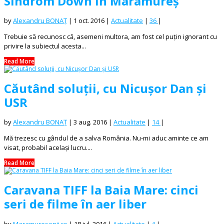
Sindrom Down în Maramureș
by
Alexandru BONAȚ
|
1 oct. 2016
|
Actualitate
|
36
|
Trebuie să recunosc că, asemeni multora, am fost cel puțin ignorant cu
privire la subiectul acesta...
Read More
Căutând soluții, cu Nicușor Dan și
USR
by
Alexandru BONAȚ
|
3 aug. 2016
|
Actualitate
|
14
|
Mă trezesc cu gândul de a salva România. Nu-mi aduc aminte ce am
visat, probabil același lucru....
Read More
Caravana TIFF la Baia Mare: cinci
seri de filme în aer liber
by
Maramuresenii.ro
|
18 iul. 2016
|
Actualitate
|
4
|