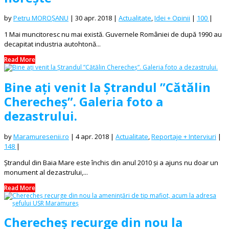
by
Petru MOROȘANU
|
30 apr. 2018
|
Actualitate
,
Idei + Opinii
|
100
|
1 Mai muncitoresc nu mai există. Guvernele României de după 1990 au
decapitat industria autohtonă...
Read More
Bine ați venit la Ștrandul ”Cătălin
Cherecheș”. Galeria foto a
dezastrului.
by
Maramuresenii.ro
|
4 apr. 2018
|
Actualitate
,
Reportaje + Interviuri
|
148
|
Ștrandul din Baia Mare este închis din anul 2010 și a ajuns nu doar un
monument al dezastrului,...
Read More
Cherecheș recurge din nou la