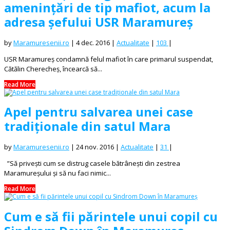
amenințări de tip mafiot, acum la
adresa șefului USR Maramureș
by
Maramuresenii.ro
|
4 dec. 2016
|
Actualitate
|
103
|
USR Maramureş condamnă felul mafiot în care primarul suspendat,
Cătălin Cherecheş, încearcă să...
Read More
Apel pentru salvarea unei case
tradiționale din satul Mara
by
Maramuresenii.ro
|
24 nov. 2016
|
Actualitate
|
31
|
”Să privești cum se distrug casele bătrânești din zestrea
Maramureșului și să nu faci nimic...
Read More
Cum e să fii părintele unui copil cu