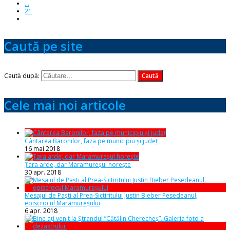
...
21
Caută pe site
Caută după:
Cele mai noi articole
Cântarea Baronilor, faza pe municipiu și județ
16 mai 2018
Țara arde, dar Maramureșul horește
30 apr. 2018
Mesajul de Paști al Prea-Sictiritului Justin Bieber Pesedeanul,
episcrocul Maramureșului
6 apr. 2018