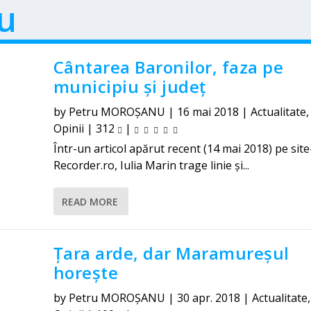
iu
Cântarea Baronilor, faza pe
municipiu și județ
by
Petru MOROȘANU
|
16 mai 2018
|
Actualitate
Opinii
|
312
|
Într-un articol apărut recent (14 mai 2018) pe site
Recorder.ro, Iulia Marin trage linie și...
READ MORE
Țara arde, dar Maramureșul
horește
by
Petru MOROȘANU
|
30 apr. 2018
|
Actualitate