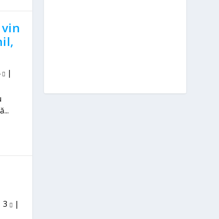
 vin
il,
4
|
u
...
|
3
|