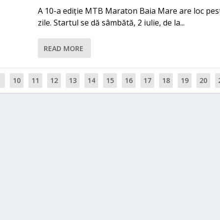
A 10-a ediție MTB Maraton Baia Mare are loc pes
zile. Startul se dă sâmbătă, 2 iulie, de la...
READ MORE
10
11
12
13
14
15
16
17
18
19
20