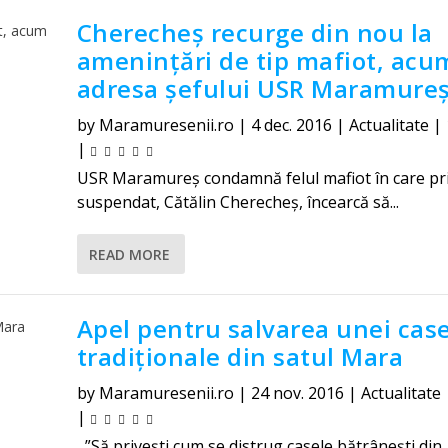
Cherecheș recurge din nou la
amenințări de tip mafiot, acu
adresa șefului USR Maramure
by
Maramuresenii.ro
|
4 dec. 2016
|
Actualitate
|
|
USR Maramureş condamnă felul mafiot în care pr
suspendat, Cătălin Cherecheş, încearcă să...
READ MORE
Apel pentru salvarea unei cas
tradiționale din satul Mara
by
Maramuresenii.ro
|
24 nov. 2016
|
Actualitate
|
”Să privești cum se distrug casele bătrânești din