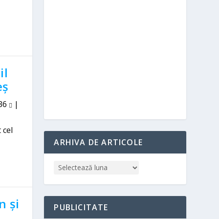
il
eș
36
|
 cel
ARHIVA DE ARTICOLE
n și
PUBLICITATE