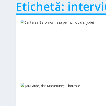
Etichetă:
interv