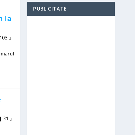
PUBLICITATE
m la
ș
103
imarul
e
|
31