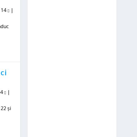
|
14
|
aduc
ci
4
|
22 și