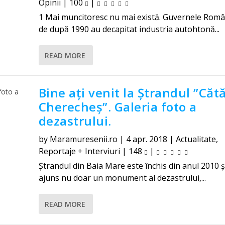
Opinii
|
100
|
1 Mai muncitoresc nu mai există. Guvernele Româ
de după 1990 au decapitat industria autohtonă...
READ MORE
Bine ați venit la Ștrandul ”Cătă
Cherecheș”. Galeria foto a
dezastrului.
by
Maramuresenii.ro
|
4 apr. 2018
|
Actualitate
,
Reportaje + Interviuri
|
148
|
Ștrandul din Baia Mare este închis din anul 2010 ș
ajuns nu doar un monument al dezastrului,...
READ MORE