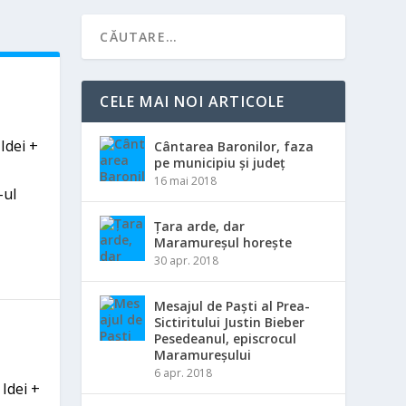
CELE MAI NOI ARTICOLE
,
Idei +
Cântarea Baronilor, faza
pe municipiu și județ
16 mai 2018
-ul
Țara arde, dar
Maramureșul horește
30 apr. 2018
Mesajul de Paști al Prea-
Sictiritului Justin Bieber
Pesedeanul, episcrocul
Maramureșului
6 apr. 2018
,
Idei +