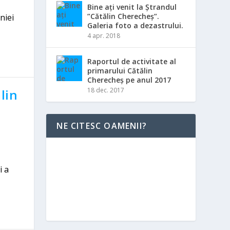
Bine ați venit la Ștrandul
”Cătălin Cherecheș”.
niei
Galeria foto a dezastrului.
4 apr. 2018
Raportul de activitate al
primarului Cătălin
Cherecheș pe anul 2017
18 dec. 2017
lin
NE CITESC OAMENII?
i a