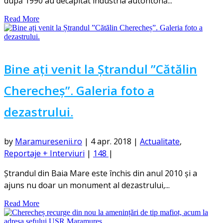
după 1990 au decapitat industria autohtonă...
Read More
Bine ați venit la Ștrandul ”Cătălin
Cherecheș”. Galeria foto a
dezastrului.
by
Maramuresenii.ro
|
4 apr. 2018
|
Actualitate
,
Reportaje + Interviuri
|
148
|
Ștrandul din Baia Mare este închis din anul 2010 și a
ajuns nu doar un monument al dezastrului,...
Read More