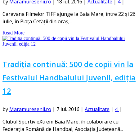
by
Maramuresenii.ro
|
18 iul. 2016
|
Actualitate
|
4
|
Caravana Filmelor TIFF ajunge la Baia Mare, între 22 și 26
iulie, în Piața Cetății din oraș,...
Read More
Tradiția continuă: 500 de copii vin la
Festivalul Handbalului Juvenil, ediția
12
by
Maramuresenii.ro
|
7 iul. 2016
|
Actualitate
|
4
|
Clubul Sportiv eXtrem Baia Mare, în colaborare cu
Federația Română de Handbal, Asociația Județeană...