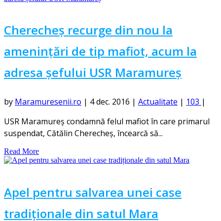
Cherecheș recurge din nou la
amenințări de tip mafiot, acum la
adresa șefului USR Maramureș
by
Maramuresenii.ro
|
4 dec. 2016
|
Actualitate
|
103
|
USR Maramureş condamnă felul mafiot în care primarul
suspendat, Cătălin Cherecheş, încearcă să...
Read More
Apel pentru salvarea unei case
tradiționale din satul Mara