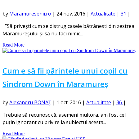
by
Maramuresenii.ro
|
24 nov. 2016
|
Actualitate
|
31
|
”Să privești cum se distrug casele bătrânești din zestrea
Maramureșului și să nu faci nimic...
Read More
Cum e să fii părintele unui copil cu
Sindrom Down în Maramureș
by
Alexandru BONAȚ
|
1 oct. 2016
|
Actualitate
|
36
|
Trebuie să recunosc că, asemeni multora, am fost cel
puțin ignorant cu privire la subiectul acesta...
Read More