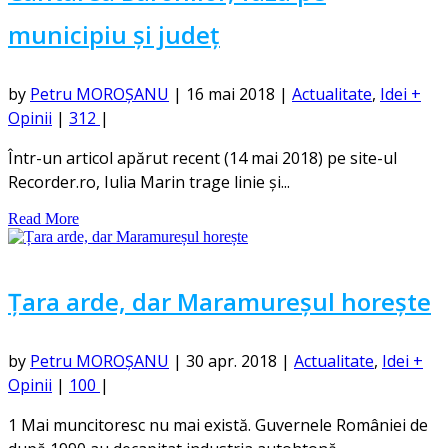
municipiu și județ
by
Petru MOROȘANU
|
16 mai 2018
|
Actualitate
,
Idei +
Opinii
|
312
|
Într-un articol apărut recent (14 mai 2018) pe site-ul
Recorder.ro, Iulia Marin trage linie și...
Read More
Țara arde, dar Maramureșul horește
by
Petru MOROȘANU
|
30 apr. 2018
|
Actualitate
,
Idei +
Opinii
|
100
|
1 Mai muncitoresc nu mai există. Guvernele României de