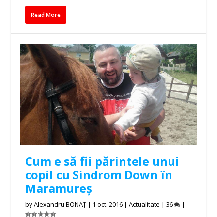
Read More
Cum e să fii părintele unui
copil cu Sindrom Down în
Maramureș
by
Alexandru BONAȚ
|
1 oct. 2016
|
Actualitate
|
36
|