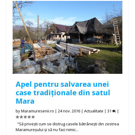
Apel pentru salvarea unei
case tradiționale din satul
Mara
by
Maramuresenii.ro
|
24 nov. 2016
|
Actualitate
|
31
|
”Să privești cum se distrug casele bătrânești din zestrea
Maramureșului și să nu faci nimic...