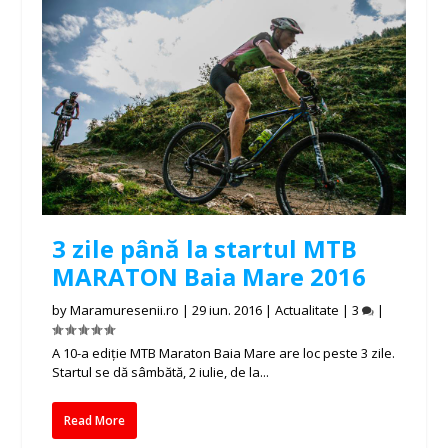
3 zile până la startul MTB
MARATON Baia Mare 2016
by
Maramuresenii.ro
|
29 iun. 2016
|
Actualitate
|
3
|
A 10-a ediție MTB Maraton Baia Mare are loc peste 3 zile.
Startul se dă sâmbătă, 2 iulie, de la...
Read More