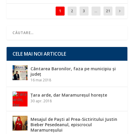
1
2
3
...
21
CELE MAI NOI ARTICOLE
Cântarea Baronilor, faza pe municipiu și
județ
16 mai 2018
Țara arde, dar Maramureșul horește
30 apr. 2018
Mesajul de Paști al Prea-Sictiritului Justin
Bieber Pesedeanul, episcrocul
Maramureșului