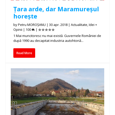
Țara arde, dar Maramureșul
horește
by
Petru MOROȘANU
|
30 apr. 2018
|
Actualitate
,
Idei +
Opinii
|
100
|
1 Mai muncitoresc nu mai există. Guvernele României de
după 1990 au decapitat industria autohtonă...
Read More