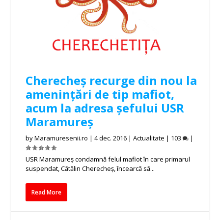
Cherecheș recurge din nou la
amenințări de tip mafiot,
acum la adresa șefului USR
Maramureș
by
Maramuresenii.ro
|
4 dec. 2016
|
Actualitate
|
103
|
USR Maramureş condamnă felul mafiot în care primarul
suspendat, Cătălin Cherecheş, încearcă să...
Read More