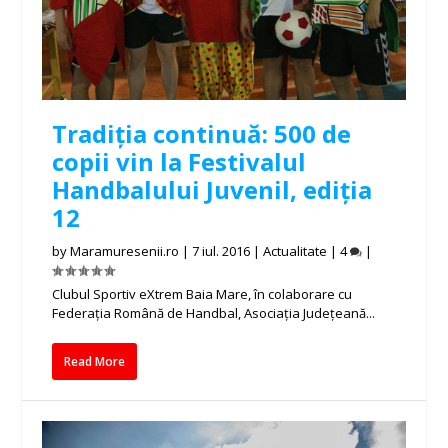
Tradiția continuă: 500 de
copii vin la Festivalul
Handbalului Juvenil, ediția
12
by
Maramuresenii.ro
|
7 iul. 2016
|
Actualitate
|
4
|
Clubul Sportiv eXtrem Baia Mare, în colaborare cu
Federația Română de Handbal, Asociația Județeană...
Read More