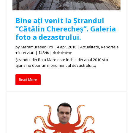
Bine ați venit la Ștrandul
”Cătălin Cherecheș”. Galeria
foto a dezastrului.
by
Maramuresenii.ro
|
4 apr. 2018
|
Actualitate
,
Reportaje
+ Interviuri
|
148
|
Ștrandul din Baia Mare este închis din anul 2010 și a
ajuns nu doar un monument al dezastrului,...
Read More