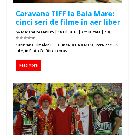
Caravana TIFF la Baia Mare:
cinci seri de filme în aer liber
by
Maramuresenii.ro
|
18 iul. 2016
|
Actualitate
|
4
|
Caravana Filmelor TIFF ajunge la Baia Mare, între 22 și 26
iulie, în Piața Cetății din oraș,...
Read More