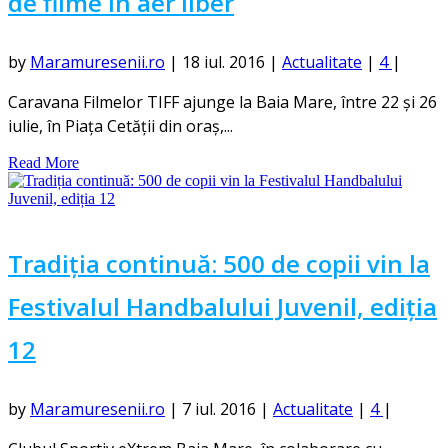
de filme în aer liber
by
Maramuresenii.ro
|
18 iul. 2016
|
Actualitate
|
4
|
Caravana Filmelor TIFF ajunge la Baia Mare, între 22 și 26
iulie, în Piața Cetății din oraș,...
Read More
Tradiția continuă: 500 de copii vin la
Festivalul Handbalului Juvenil, ediția
12
by
Maramuresenii.ro
|
7 iul. 2016
|
Actualitate
|
4
|