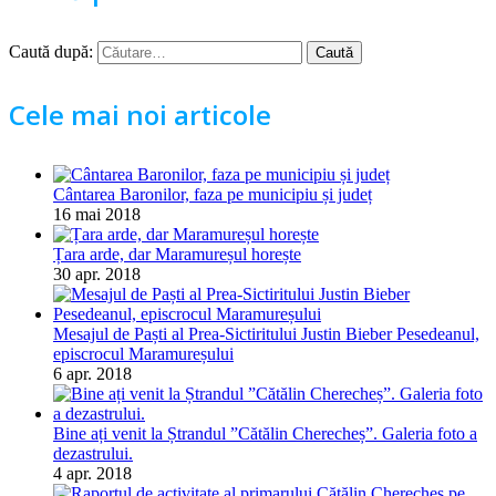
Caută după:
Cele mai noi articole
Cântarea Baronilor, faza pe municipiu și județ
16 mai 2018
Țara arde, dar Maramureșul horește
30 apr. 2018
Mesajul de Paști al Prea-Sictiritului Justin Bieber Pesedeanul,
episcrocul Maramureșului
6 apr. 2018
Bine ați venit la Ștrandul ”Cătălin Cherecheș”. Galeria foto a
dezastrului.
4 apr. 2018