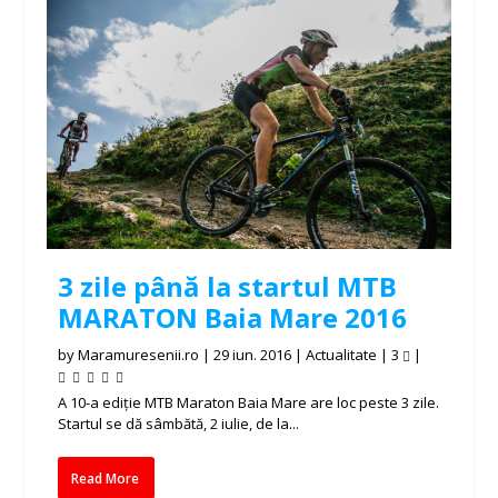
3 zile până la startul MTB
MARATON Baia Mare 2016
by
Maramuresenii.ro
|
29 iun. 2016
|
Actualitate
|
3
|
A 10-a ediție MTB Maraton Baia Mare are loc peste 3 zile.
Startul se dă sâmbătă, 2 iulie, de la...
Read More