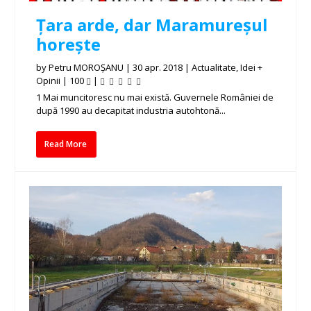
Țara arde, dar Maramureșul
horește
by
Petru MOROȘANU
|
30 apr. 2018
|
Actualitate
,
Idei +
Opinii
|
100
|
1 Mai muncitoresc nu mai există. Guvernele României de
după 1990 au decapitat industria autohtonă...
Read More