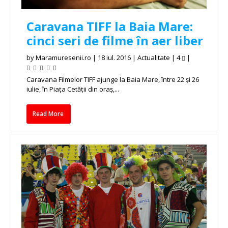
Caravana TIFF la Baia Mare:
cinci seri de filme în aer liber
by
Maramuresenii.ro
|
18 iul. 2016
|
Actualitate
|
4
|
Caravana Filmelor TIFF ajunge la Baia Mare, între 22 și 26
iulie, în Piața Cetății din oraș,...
Read More