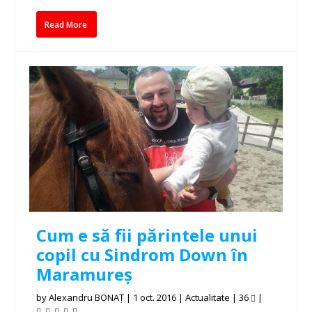
Read More
Cum e să fii părintele unui
copil cu Sindrom Down în
Maramureș
by
Alexandru BONAȚ
|
1 oct. 2016
|
Actualitate
|
36
|