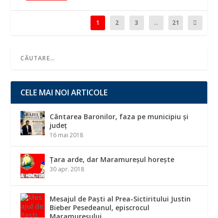
1
2
3
...
21
CELE MAI NOI ARTICOLE
Cântarea Baronilor, faza pe municipiu și
județ
16 mai 2018
Țara arde, dar Maramureșul horește
30 apr. 2018
Mesajul de Paști al Prea-Sictiritului Justin
Bieber Pesedeanul, episcrocul
Maramureșului