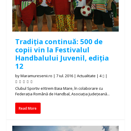
Tradiția continuă: 500 de
copii vin la Festivalul
Handbalului Juvenil, ediția
12
by
Maramuresenii.ro
|
7 iul. 2016
|
Actualitate
|
4
|
Clubul Sportiv eXtrem Baia Mare, în colaborare cu
Federația Română de Handbal, Asociația Județeană...
Read More