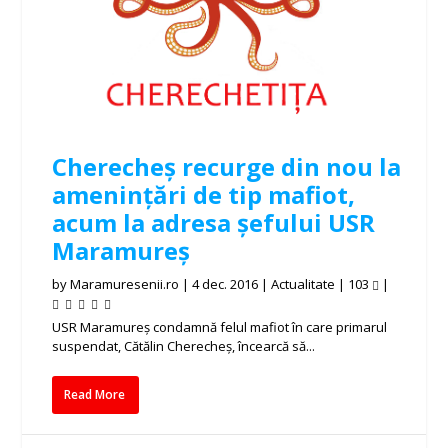
Cherecheș recurge din nou la
amenințări de tip mafiot,
acum la adresa șefului USR
Maramureș
by
Maramuresenii.ro
|
4 dec. 2016
|
Actualitate
|
103
|
USR Maramureş condamnă felul mafiot în care primarul
suspendat, Cătălin Cherecheş, încearcă să...
Read More