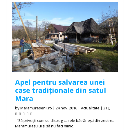
Apel pentru salvarea unei
case tradiționale din satul
Mara
by
Maramuresenii.ro
|
24 nov. 2016
|
Actualitate
|
31
|
”Să privești cum se distrug casele bătrânești din zestrea
Maramureșului și să nu faci nimic...