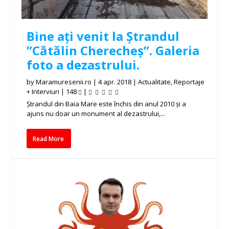
Bine ați venit la Ștrandul
”Cătălin Cherecheș”. Galeria
foto a dezastrului.
by
Maramuresenii.ro
|
4 apr. 2018
|
Actualitate
,
Reportaje
+ Interviuri
|
148
|
Ștrandul din Baia Mare este închis din anul 2010 și a
ajuns nu doar un monument al dezastrului,...
Read More