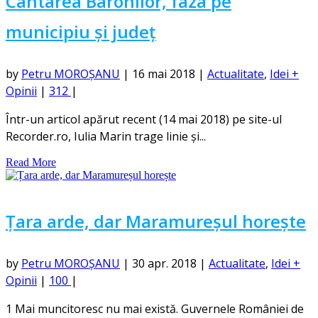
Cântarea Baronilor, faza pe
municipiu și județ
by
Petru MOROȘANU
|
16 mai 2018
|
Actualitate
,
Idei +
Opinii
|
312
|
Într-un articol apărut recent (14 mai 2018) pe site-ul
Recorder.ro, Iulia Marin trage linie și...
Read More
Țara arde, dar Maramureșul horește
by
Petru MOROȘANU
|
30 apr. 2018
|
Actualitate
,
Idei +
Opinii
|
100
|
1 Mai muncitoresc nu mai există. Guvernele României de