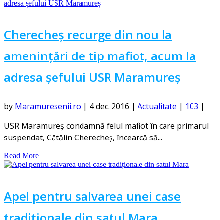
Cherecheș recurge din nou la
amenințări de tip mafiot, acum la
adresa șefului USR Maramureș
by
Maramuresenii.ro
|
4 dec. 2016
|
Actualitate
|
103
|
USR Maramureş condamnă felul mafiot în care primarul
suspendat, Cătălin Cherecheş, încearcă să...
Read More
Apel pentru salvarea unei case
tradiționale din satul Mara