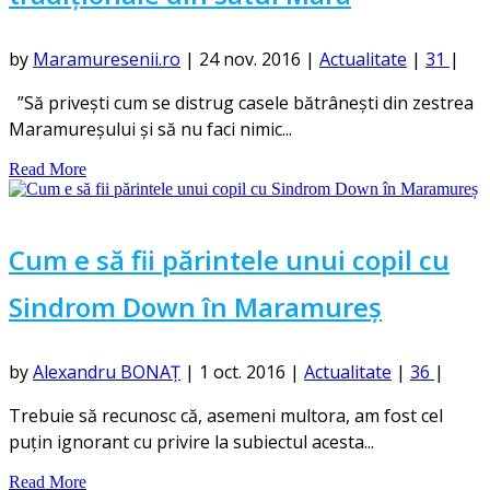
by
Maramuresenii.ro
|
24 nov. 2016
|
Actualitate
|
31
|
”Să privești cum se distrug casele bătrânești din zestrea
Maramureșului și să nu faci nimic...
Read More
Cum e să fii părintele unui copil cu
Sindrom Down în Maramureș
by
Alexandru BONAȚ
|
1 oct. 2016
|
Actualitate
|
36
|
Trebuie să recunosc că, asemeni multora, am fost cel
puțin ignorant cu privire la subiectul acesta...
Read More