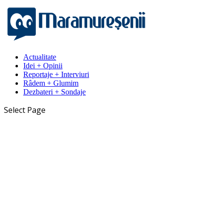
Actualitate
Idei + Opinii
Reportaje + Interviuri
Râdem + Glumim
Dezbateri + Sondaje
Select Page