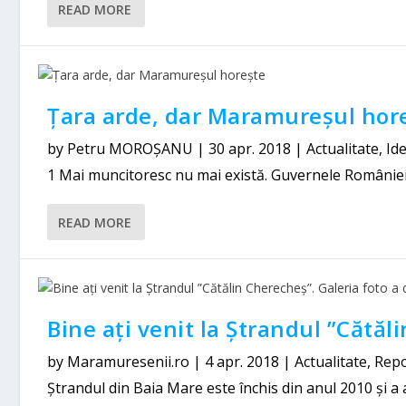
READ MORE
Țara arde, dar Maramureșul hor
by
Petru MOROȘANU
|
30 apr. 2018
|
Actualitate
,
Ide
1 Mai muncitoresc nu mai există. Guvernele României
READ MORE
Bine ați venit la Ștrandul ”Cătăl
by
Maramuresenii.ro
|
4 apr. 2018
|
Actualitate
,
Repo
Ștrandul din Baia Mare este închis din anul 2010 și a