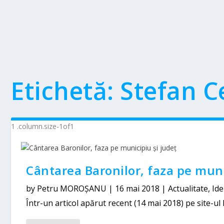
Etichetă:
Stefan C
Cântarea Baronilor, faza pe muni
by
Petru MOROȘANU
|
16 mai 2018
|
Actualitate
,
Ide
Într-un articol apărut recent (14 mai 2018) pe site-ul R