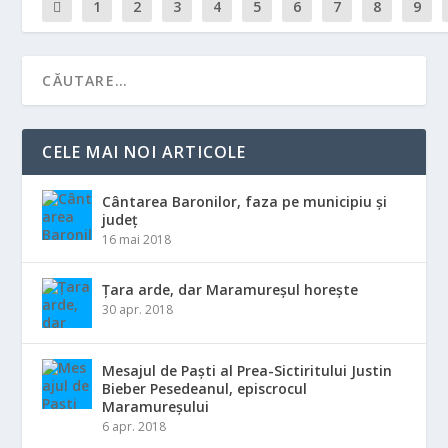
1
2
3
4
5
6
7
8
9
CELE MAI NOI ARTICOLE
Cântarea Baronilor, faza pe municipiu și
județ
16 mai 2018
Țara arde, dar Maramureșul horește
30 apr. 2018
Mesajul de Paști al Prea-Sictiritului Justin
Bieber Pesedeanul, episcrocul
Maramureșului
6 apr. 2018