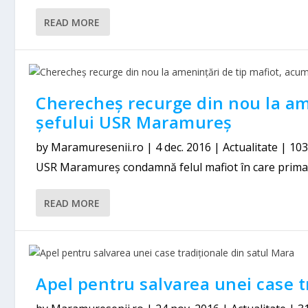
READ MORE
Cherecheș recurge din nou la am
șefului USR Maramureș
by
Maramuresenii.ro
|
4 dec. 2016
|
Actualitate
|
10
USR Maramureş condamnă felul mafiot în care primaru
READ MORE
Apel pentru salvarea unei case t