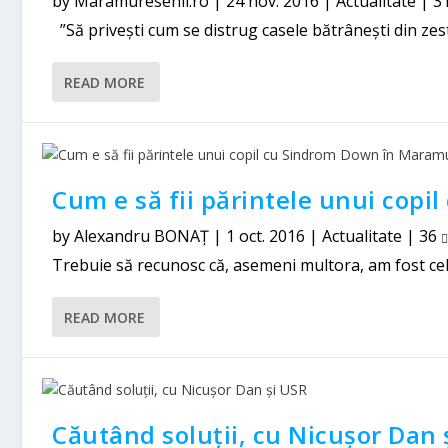
by
Maramuresenii.ro
|
24 nov. 2016
|
Actualitate
|
3
”Să privești cum se distrug casele bătrânești din zest
READ MORE
Cum e să fii părintele unui cop
by
Alexandru BONAȚ
|
1 oct. 2016
|
Actualitate
|
36
Trebuie să recunosc că, asemeni multora, am fost cel p
READ MORE
Căutând soluții, cu Nicușor Dan 