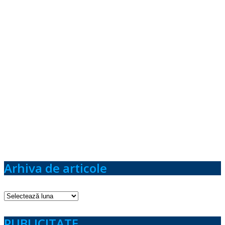
Arhiva de articole
Arhiva
de
articole
PUBLICITATE