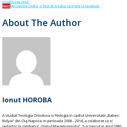
posibil asa ceva?
Next
Mirciulinha Dolha, o fata de treaba care tine la tavaleala
About The Author
Ionut HOROBA
A studiat Teologia Ortodoxa si Filologia in cadrul Universitatii „Babes-
Bolyai” din Cluj Napoca. In perioada 2006 - 2014, a colaborat ca si
redactor la cotidianul „Glasul Maramuresului”. S-a nascut in anul 1982