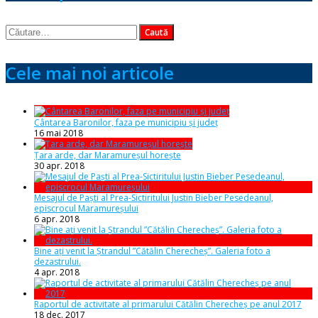
Caută
după:
Cele mai noi articole
Cântarea Baronilor, faza pe municipiu și județ
16 mai 2018
Țara arde, dar Maramureșul horește
30 apr. 2018
Mesajul de Paști al Prea-Sictiritului Justin Bieber Pesedeanul,
episcrocul Maramureșului
6 apr. 2018
Bine ați venit la Ștrandul ”Cătălin Cherecheș”. Galeria foto a
dezastrului.
4 apr. 2018
Raportul de activitate al primarului Cătălin Cherecheș pe anul 2017
18 dec. 2017