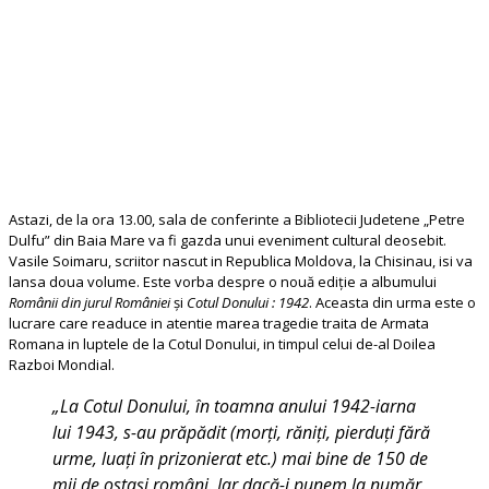
Astazi, de la ora 13.00, sala de conferinte a Bibliotecii Judetene „Petre
Dulfu” din Baia Mare va fi gazda unui eveniment cultural deosebit.
Vasile Soimaru, scriitor nascut in Republica Moldova, la Chisinau, isi va
lansa doua volume. Este vorba despre o nouă ediție a albumului
Românii din jurul României
și
Cotul Donului : 1942
. Aceasta din urma este o
lucrare care readuce in atentie marea tragedie traita de Armata
Romana in luptele de la Cotul Donului, in timpul celui de-al Doilea
Razboi Mondial.
„La Cotul Donului, în toamna anului 1942-iarna
lui 1943, s-au prăpădit (morți, răniți, pierduți fără
urme, luați în prizonierat etc.) mai bine de 150 de
mii de ostași români. Iar dacă-i punem la număr