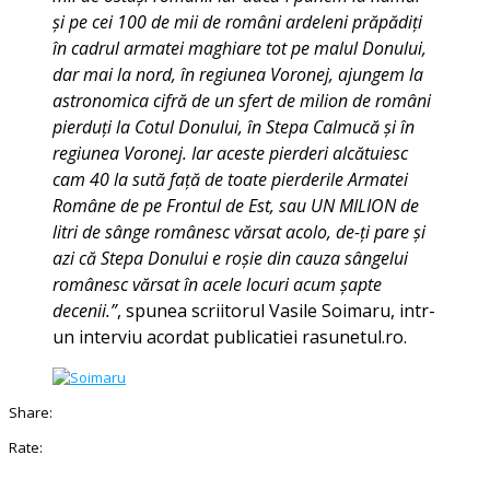
și pe cei 100 de mii de români ardeleni prăpădiți
în cadrul armatei maghiare tot pe malul Donului,
dar mai la nord, în regiunea Voronej, ajungem la
astronomica cifră de un sfert de milion de români
pierduți la Cotul Donului, în Stepa Calmucă și în
regiunea Voronej. Iar aceste pierderi alcătuiesc
cam 40 la sută față de toate pierderile Armatei
Române de pe Frontul de Est, sau UN MILION de
litri de sânge românesc vărsat acolo, de-ți pare și
azi că Stepa Donului e roșie din cauza sângelui
românesc vărsat în acele locuri acum șapte
decenii.”
, spunea scriitorul Vasile Soimaru, intr-
un interviu acordat publicatiei rasunetul.ro.
Share:
Rate: