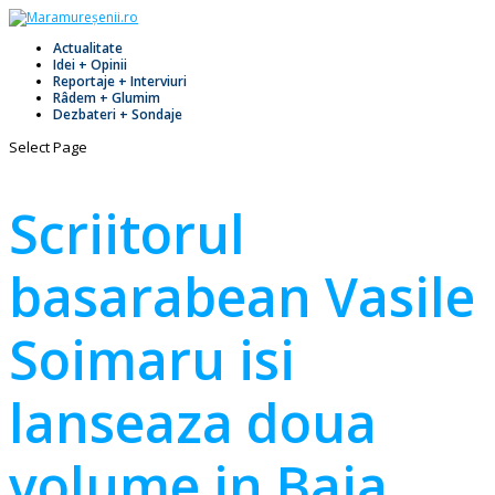
Actualitate
Idei + Opinii
Reportaje + Interviuri
Râdem + Glumim
Dezbateri + Sondaje
Select Page
Scriitorul
basarabean Vasile
Soimaru isi
lanseaza doua
volume in Baia