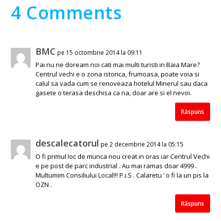
4 Comments
BMC
pe 15 octombrie 2014 la 09:11
Pai nu ne doream noi cati mai multi turisti in Baia Mare?
Centrul vechi e o zona istorica, frumoasa, poate voia si
calul sa vada cum se renoveaza hotelul Minerul sau daca
gasete o terasa deschisa ca na, doar are si el nevoi.
Răspuns
descalecatorul
pe 2 decembrie 2014 la 05:15
O fi primul loc de munca nou creat in oras iar Centrul Vechi
e pe post de parc industrial . Au mai ramas doar 4999 .
Multumim Consiliului Local!!! P.i.S . Calaretu ‘ o fi la un pis la
OZN .
Răspuns