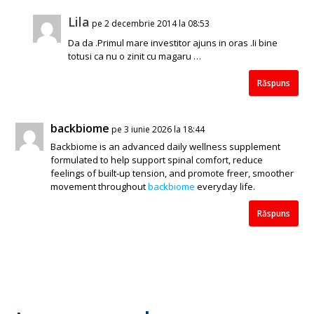
Lila
pe 2 decembrie 2014 la 08:53
Da da .Primul mare investitor ajuns in oras .Ii bine
totusi ca nu o zinit cu magaru …
Răspuns
backbiome
pe 3 iunie 2026 la 18:44
Backbiome is an advanced daily wellness supplement
formulated to help support spinal comfort, reduce
feelings of built-up tension, and promote freer, smoother
movement throughout
backbiome
everyday life.
Răspuns