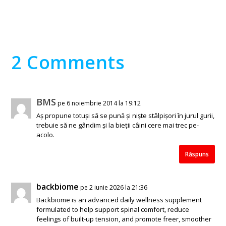
2 Comments
BMS
pe 6 noiembrie 2014 la 19:12
Aș propune totuși să se pună și niște stâlpișori în jurul gurii,
trebuie să ne gândim și la bieții câini cere mai trec pe-
acolo.
Răspuns
backbiome
pe 2 iunie 2026 la 21:36
Backbiome is an advanced daily wellness supplement
formulated to help support spinal comfort, reduce
feelings of built-up tension, and promote freer, smoother