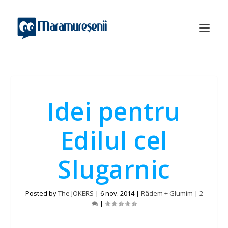
Idei pentru
Edilul cel
Slugarnic
Posted by
The JOKERS
|
6 nov. 2014
|
Râdem + Glumim
|
2
|